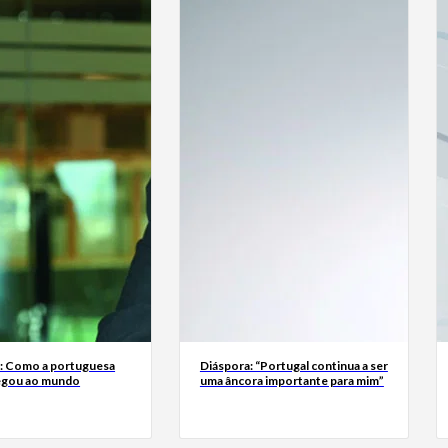
a: Como a portuguesa
Diáspora: “Portugal continua a ser
egou ao mundo
uma âncora importante para mim”