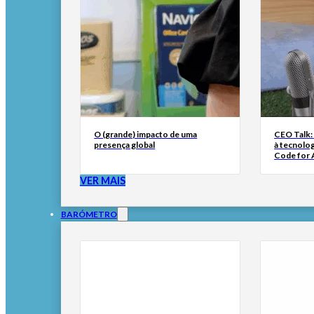
O (grande) impacto de uma
CEO Talk:
presença global
à tecnolog
Code for A
VER MAIS
BARÓMETRO