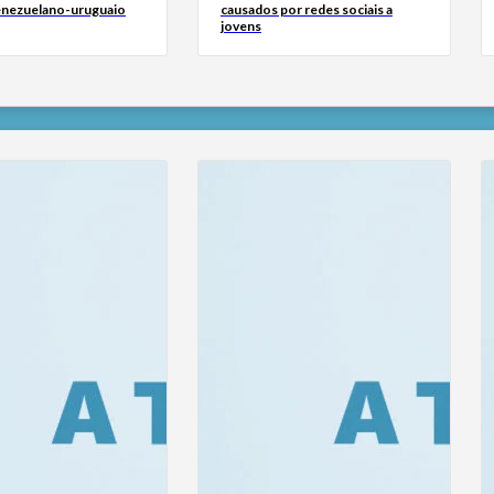
venezuelano-uruguaio
causados por redes sociais a
jovens