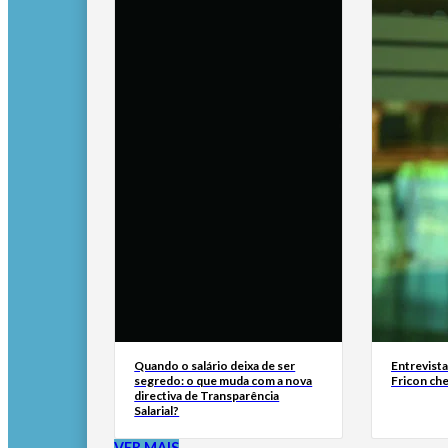
Quando o salário deixa de ser
Entrevist
segredo: o que muda com a nova
Fricon ch
directiva de Transparência
Salarial?
VER MAIS