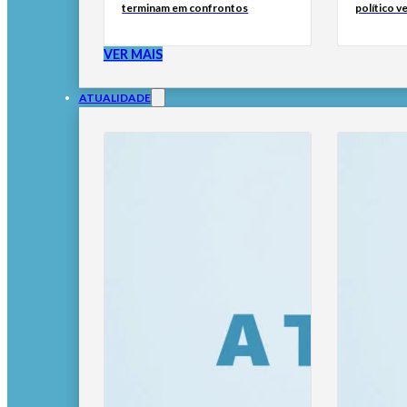
terminam em confrontos
político 
VER MAIS
ATUALIDADE