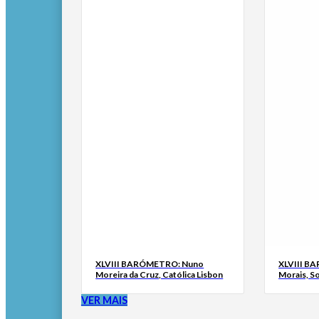
XLVIII BARÓMETRO: Nuno
XLVIII B
Moreira da Cruz, Católica Lisbon
Morais, S
VER MAIS