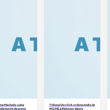
ina Machado culpa
Tribunal dos EUA ordena multa de
ela morte de preso
492 ME à Meta por danos