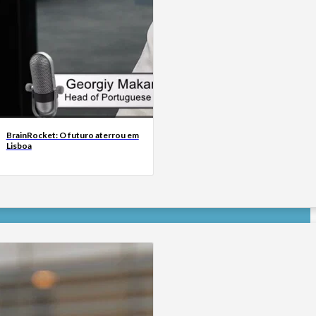
BrainRocket: O futuro aterrou em
Lisboa