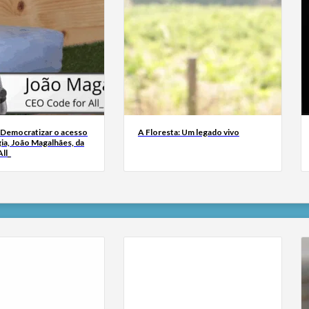
 Democratizar o acesso
A Floresta: Um legado vivo
ia, João Magalhães, da
ll_