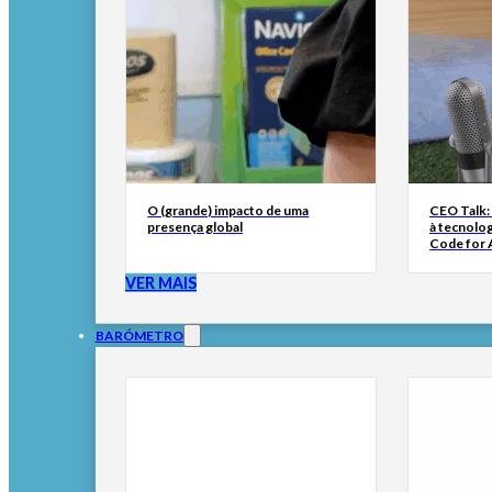
O (grande) impacto de uma
CEO Talk:
presença global
à tecnolog
Code for A
VER MAIS
BARÓMETRO