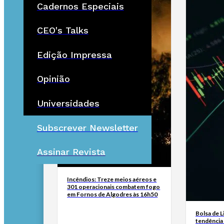
Cadernos Especiais
CEO's Talks
Edição Impressa
Opinião
Universidades
Subscrever Newsletter
Assinar Revista
Incêndios: Treze meios aéreos e
301 operacionais combatem fogo
em Fornos de Algodres às 16h50
Bolsa de L
tendência 