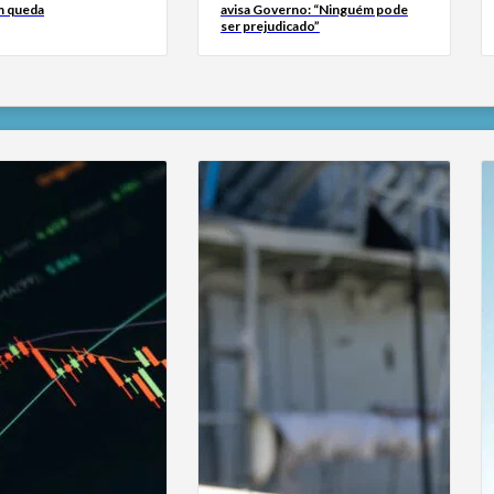
m queda
avisa Governo: “Ninguém pode
ser prejudicado”