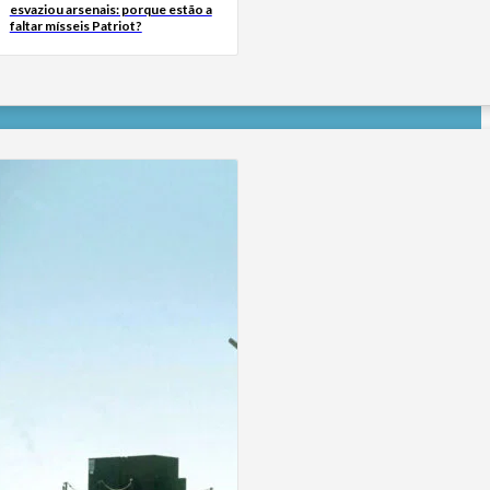
esvaziou arsenais: porque estão a
faltar mísseis Patriot?