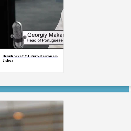
BrainRocket: O futuro aterrou em
Lisboa