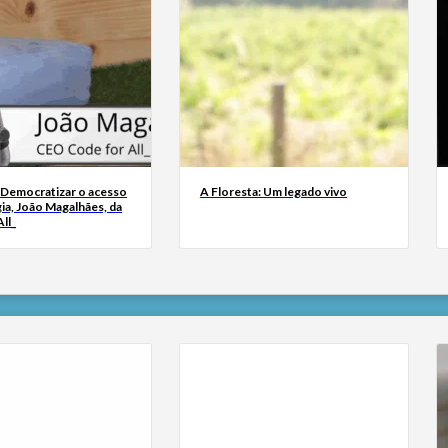
 Democratizar o acesso
A Floresta: Um legado vivo
ia, João Magalhães, da
ll_