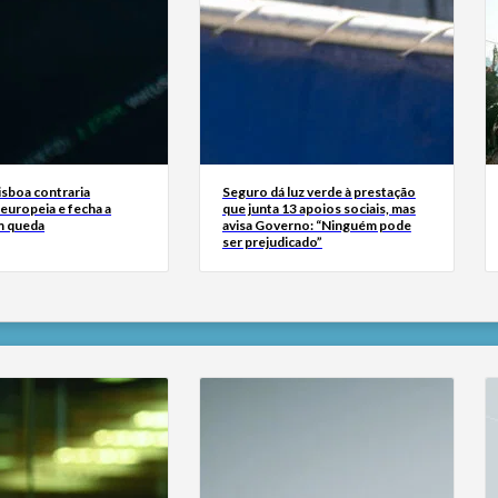
isboa contraria
Seguro dá luz verde à prestação
europeia e fecha a
que junta 13 apoios sociais, mas
m queda
avisa Governo: “Ninguém pode
ser prejudicado”