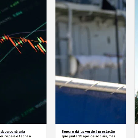
isboa contraria
Seguro dá luz verde à prestação
europeia e fecha a
que junta 13 apoios sociais, mas