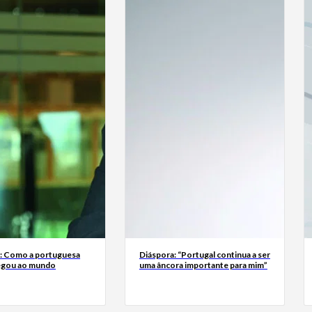
a: Como a portuguesa
Diáspora: “Portugal continua a ser
egou ao mundo
uma âncora importante para mim”