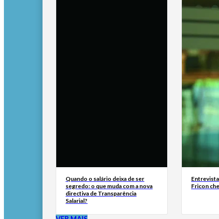
Quando o salário deixa de ser
Entrevist
segredo: o que muda com a nova
Fricon ch
directiva de Transparência
Salarial?
VER MAIS