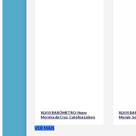
XLVIII BARÓMETRO: Nuno
XLVIII B
Moreira da Cruz, Católica Lisbon
Morais, S
VER MAIS