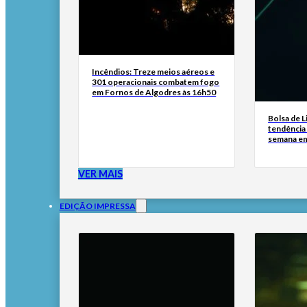
Incêndios: Treze meios aéreos e
301 operacionais combatem fogo
em Fornos de Algodres às 16h50
Bolsa de L
tendência 
semana e
VER MAIS
EDIÇÃO IMPRESSA