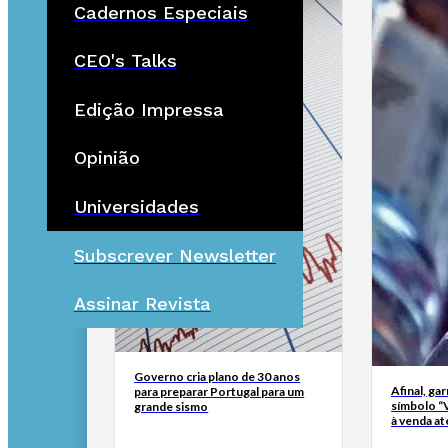
Cadernos Especiais
CEO's Talks
Edição Impressa
Opinião
Universidades
Subscrever Newsletter
Assinar Revista
Governo cria plano de 30 anos
Afinal, ga
para preparar Portugal para um
símbolo “
grande sismo
à venda at