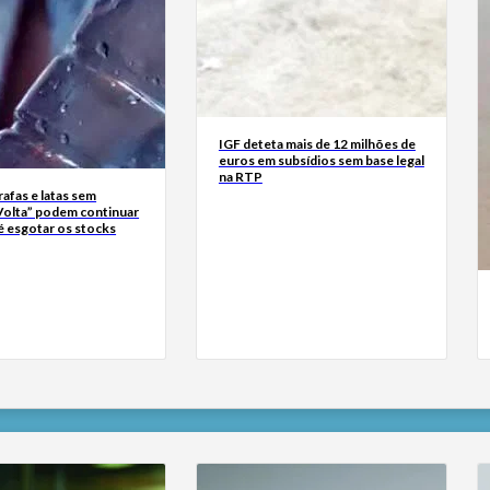
IGF deteta mais de 12 milhões de
euros em subsídios sem base legal
na RTP
rrafas e latas sem
Volta” podem continuar
é esgotar os stocks