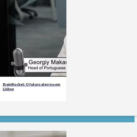
BrainRocket: O futuro aterrou em
Lisboa