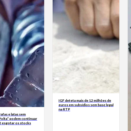
IGF deteta mais de 12 milhões de
euros em subsídios sem base legal
na RTP
rrafas e latas sem
Volta” podem continuar
é esgotar os stocks