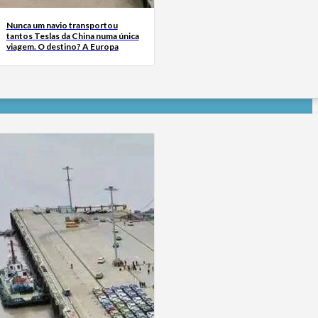
Nunca um navio transportou
tantos Teslas da China numa única
viagem. O destino? A Europa