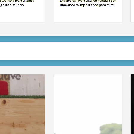
a: Como a portuguesa
Diáspora: “Portugal continua a ser
egou ao mundo
uma âncora importante para mim”