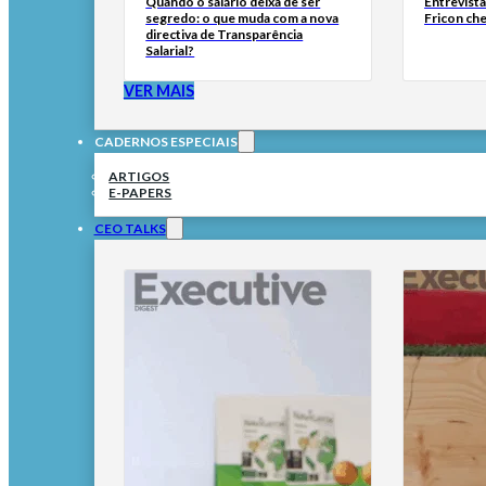
Quando o salário deixa de ser
Entrevist
segredo: o que muda com a nova
Fricon ch
directiva de Transparência
Salarial?
VER MAIS
CADERNOS ESPECIAIS
ARTIGOS
E-PAPERS
CEO TALKS