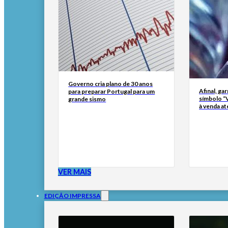
Governo cria plano de 30 anos
Afinal, ga
para preparar Portugal para um
símbolo “
grande sismo
à venda at
VER MAIS
EDIÇÃO IMPRESSA