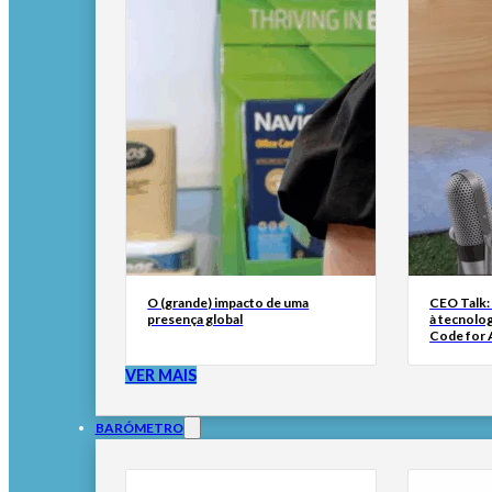
O (grande) impacto de uma
CEO Talk:
presença global
à tecnolog
Code for A
VER MAIS
BARÓMETRO