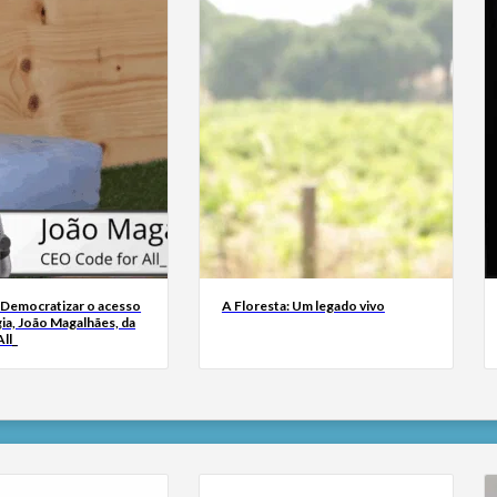
 Democratizar o acesso
A Floresta: Um legado vivo
ia, João Magalhães, da
ll_