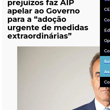
prejuízos faz AIP
apelar ao Governo
CE
para a “adoção
Co
urgente de medidas
Ed
extraordinárias”
Op
Co
Su
As
Co