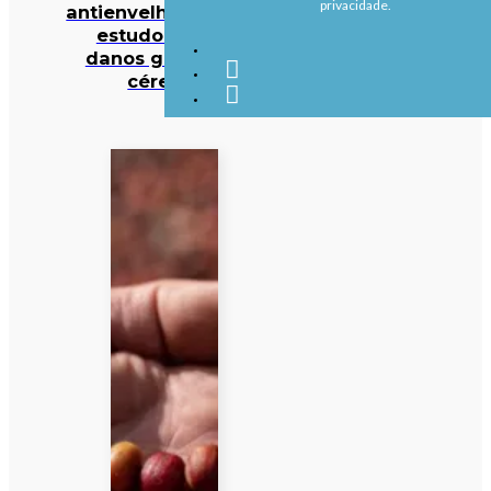
privacidade.
antienvelhecimento:
estudo deteta
danos graves no
cérebro