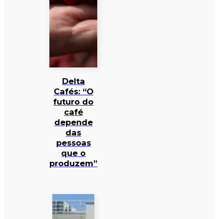
Delta
Cafés: “O
futuro do
café
depende
das
pessoas
que o
produzem”