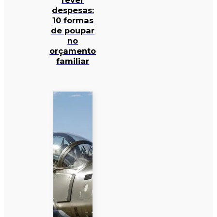
rever
despesas:
10 formas
de poupar
no
orçamento
familiar