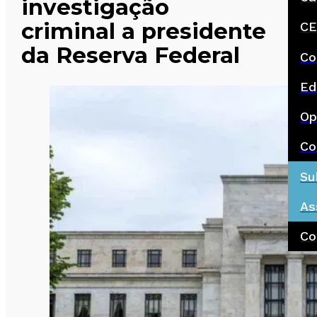
investigação
criminal a presidente
CE
da Reserva Federal
Co
Ed
Op
Co
Su
As
Co