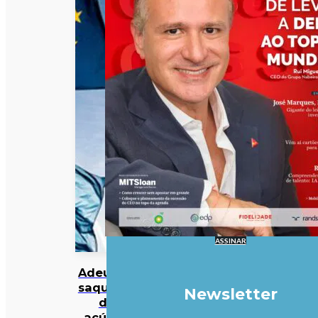
ASSINAR
Adeus às
saquetas
Newsletter
de
açúcar,