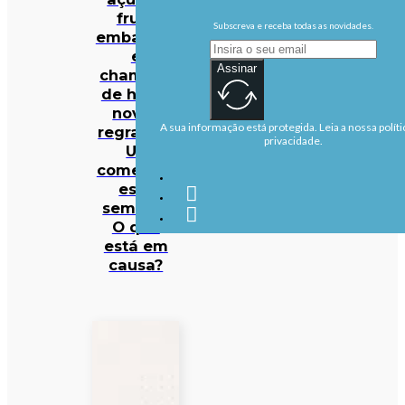
fruta
Subscreva e receba todas as novidades.
embalada
e
Assinar
champôs
de hotel:
novas
A sua informação está protegida. Leia a nossa políti
regras da
privacidade.
UE
começam
esta
semana.
O que
está em
causa?