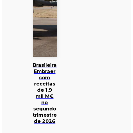
Brasileira
Embraer
com
receitas
de 1,9
mil M€
no
segundo
trimestre
de 2026