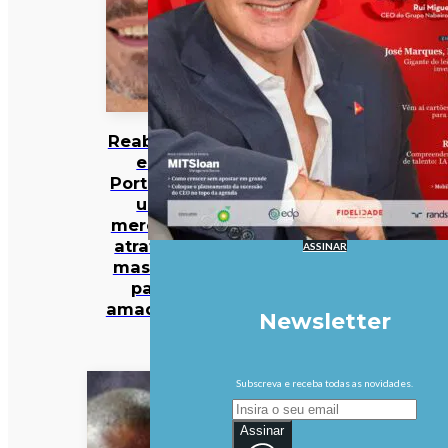
Reabilitar
em
Portugal:
um
mercado
atrativo,
ASSINAR
mas não
para
amadores
Newsletter
Subscreva e receba todas as novidades.
Assinar