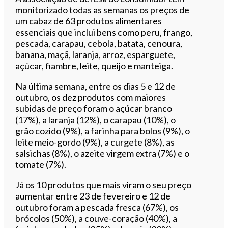
monitorizado todas as semanas os preços de
um cabaz de 63 produtos alimentares
essenciais que inclui bens como peru, frango,
pescada, carapau, cebola, batata, cenoura,
banana, maçã, laranja, arroz, esparguete,
açúcar, fiambre, leite, queijo e manteiga.
Na última semana, entre os dias 5 e 12 de
outubro, os dez produtos com maiores
subidas de preço foram o açúcar branco
(17%), a laranja (12%), o carapau (10%), o
grão cozido (9%), a farinha para bolos (9%), o
leite meio-gordo (9%), a curgete (8%), as
salsichas (8%), o azeite virgem extra (7%) e o
tomate (7%).
Já os 10 produtos que mais viram o seu preço
aumentar entre 23 de fevereiro e 12 de
outubro foram a pescada fresca (67%), os
brócolos (50%), a couve-coração (40%), a