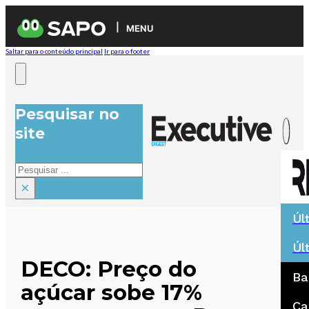
MENU
Saltar para o conteúdo principal
Ir para o footer
Pesquisar no
site
Pesquisar
×
Úl
Úl
DECO: Preço do
Ba
açúcar sobe 17%
Ca