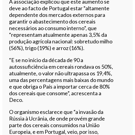
A associação explicou que este aumento se
deve ao facto de Portugal estar “altamente
dependente dos mercados externos para
garantir o abastecimento dos cereais
necessários ao consumo interno”, que
“representam atualmente apenas 3,5% da
produção agrícola nacional: sobretudo milho
(56%), trigo (19%) e arroz (16%).
“E se no início da década de 90 a
autossuficiência em cereais rondava os 50%,
atualmente, o valor não ultrapassa os 19,4%,
uma das percentagens mais baixas do mundo
e que obriga o País a importar cerca de 80%
dos cereais que consome”, acrescenta a
Deco.
O organismo esclarece que “a invasão da
Rússia à Ucrânia, de onde provém grande
parte dos cereais consumidos na União
Europeia, e em Portugal, veio, por isso,