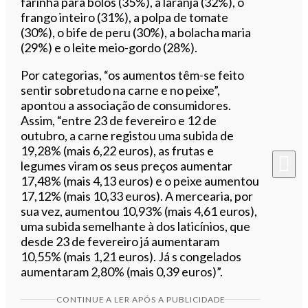
farinha para bolos (35%), a laranja (32%), o
frango inteiro (31%), a polpa de tomate
(30%), o bife de peru (30%), a bolacha maria
(29%) e o leite meio-gordo (28%).
Por categorias, “os aumentos têm-se feito
sentir sobretudo na carne e no peixe”,
apontou a associação de consumidores.
Assim, “entre 23 de fevereiro e 12 de
outubro, a carne registou uma subida de
19,28% (mais 6,22 euros), as frutas e
legumes viram os seus preços aumentar
17,48% (mais 4,13 euros) e o peixe aumentou
17,12% (mais 10,33 euros). A mercearia, por
sua vez, aumentou 10,93% (mais 4,61 euros),
uma subida semelhante à dos laticínios, que
desde 23 de fevereiro já aumentaram
10,55% (mais 1,21 euros). Já s congelados
aumentaram 2,80% (mais 0,39 euros)”.
CONTINUE A LER APÓS A PUBLICIDADE