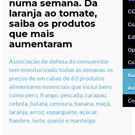
numa semana. Da
laranja ao tomate,
CE
saiba os produtos
Co
que mais
Ed
aumentaram
Op
Associação de defesa do consumidor
Co
tem monitorizado todas as semanas os
Su
preços de um cabaz de 63 produtos
alimentares essenciais que inclui bens
As
como peru, frango, pescada, carapau,
Co
cebola, batata, cenoura, banana, maçã,
laranja, arroz, esparguete, açúcar,
fiambre, leite, queijo e manteiga