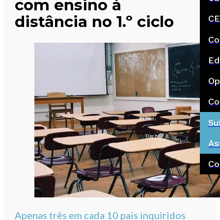
com ensino à
distância no 1.º ciclo
CE
Co
Ed
Op
Co
Su
As
Co
Apenas três em cada 10 pais inquiridos