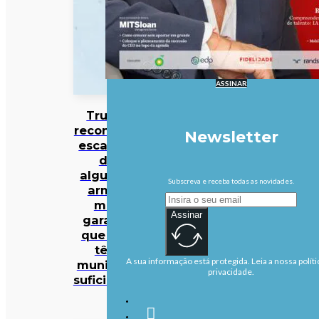
ASSINAR
Trump
reconhece
Newsletter
escassez
de
algumas
Subscreva e receba todas as novidades.
armas
mas
Assinar
garante
que EUA
têm
A sua informação está protegida. Leia a nossa políti
munições
privacidade.
suficientes