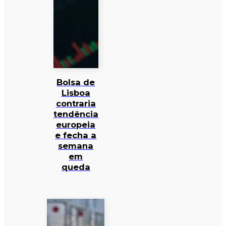
Bolsa de
Lisboa
contraria
tendência
europeia
e fecha a
semana
em
queda