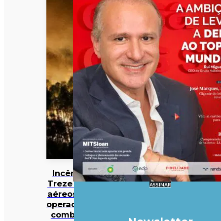
Incêndios:
Treze meios
ASSINAR
aéreos e 301
operacionais
combatem