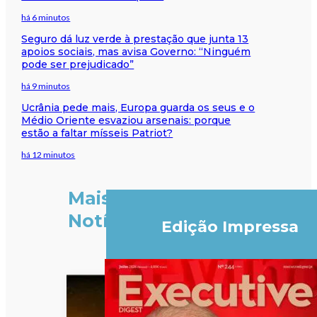
há 6 minutos
Seguro dá luz verde à prestação que junta 13
apoios sociais, mas avisa Governo: “Ninguém
pode ser prejudicado”
há 9 minutos
Ucrânia pede mais, Europa guarda os seus e o
Médio Oriente esvaziou arsenais: porque
estão a faltar mísseis Patriot?
há 12 minutos
Mais
Notícias
Edição Impressa