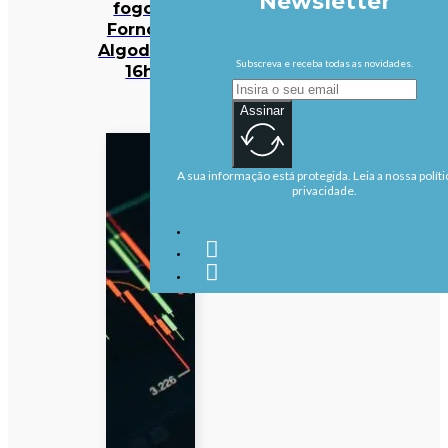
Newsletter
fogo em
Fornos de
Algodres às
Subscreva e receba todas as novidades.
16h50
Assinar
A sua informação está protegida. Leia a nossa políti
privacidade.