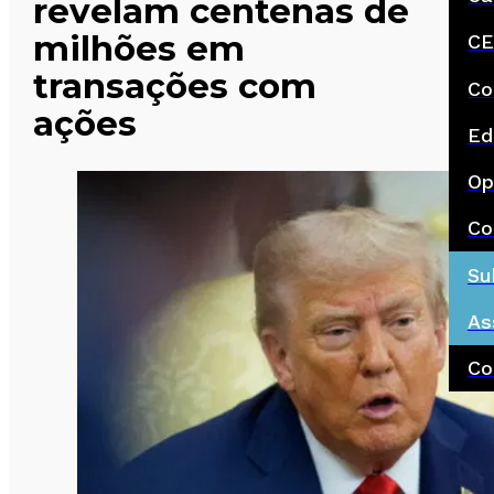
revelam centenas de
milhões em
CE
transações com
Co
ações
Ed
Op
Co
Su
As
Co