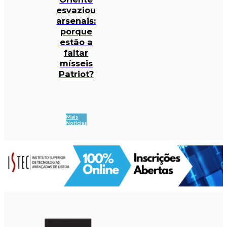
esvaziou
arsenais:
porque
estão a
faltar
mísseis
Patriot?
Mais
Notícias