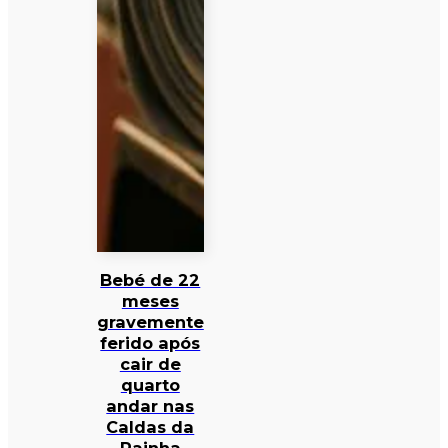
Bebé de 22
meses
gravemente
ferido após
cair de
quarto
andar nas
Caldas da
Rainha