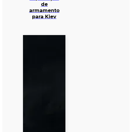
de
armamento
para Kiev