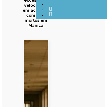
excesso de
velocidade
em acidente
com sete
mortos em
Manica