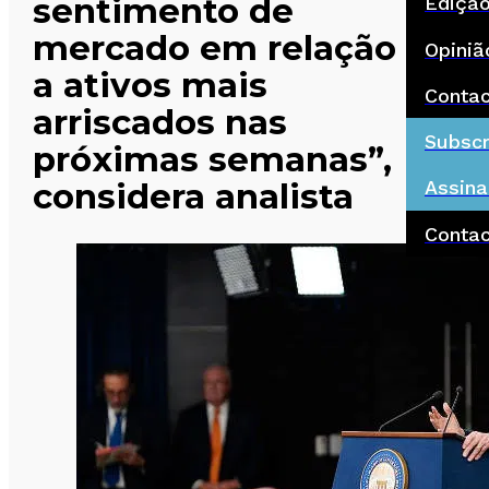
sentimento de
Ediçã
mercado em relação
Opiniã
a ativos mais
Conta
arriscados nas
Subscr
próximas semanas”,
considera analista
Assina
Conta