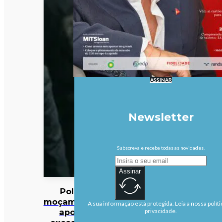
ASSINAR
Newsletter
Subscreva e receba todas as novidades.
Assinar
Polícia
moçambicana
A sua informação está protegida. Leia a nossa políti
aponta
privacidade.