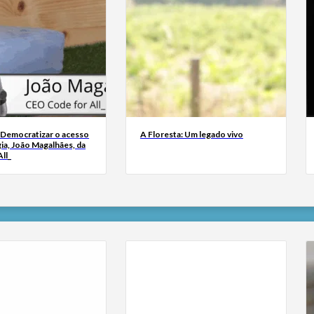
 Democratizar o acesso
A Floresta: Um legado vivo
ia, João Magalhães, da
ll_