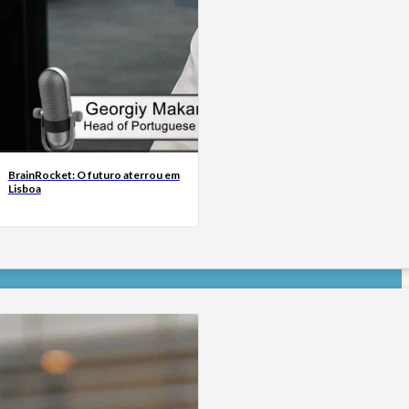
BrainRocket: O futuro aterrou em
Lisboa