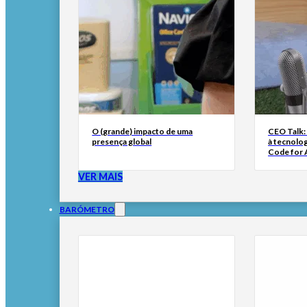
O (grande) impacto de uma
CEO Talk:
presença global
à tecnolog
Code for A
VER MAIS
BARÓMETRO