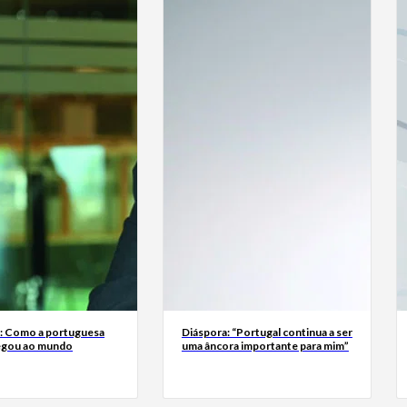
a: Como a portuguesa
Diáspora: “Portugal continua a ser
egou ao mundo
uma âncora importante para mim”