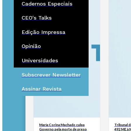
Cadernos Especiais
CEO's Talks
Edição Impressa
Opinião
Universidades
Subscrever Newsletter
Assinar Revista
María Corina Machado culpa
Tribunal 
Governo pela morte de preso
492 ME à 