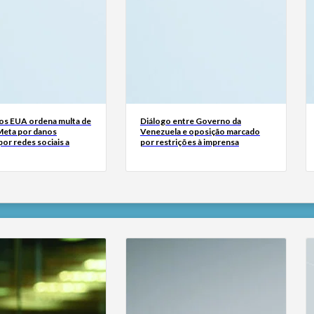
dos EUA ordena multa de
Diálogo entre Governo da
Meta por danos
Venezuela e oposição marcado
or redes sociais a
por restrições à imprensa