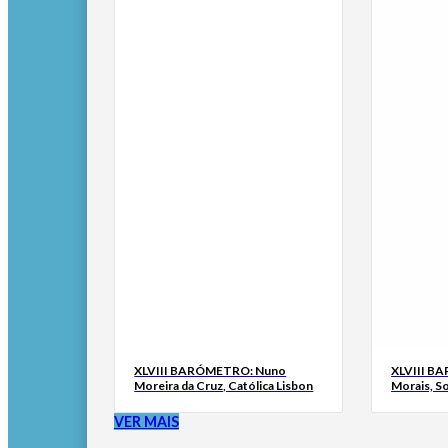
XLVIII BARÓMETRO: Nuno
XLVIII B
Moreira da Cruz, Católica Lisbon
Morais, S
VER MAIS