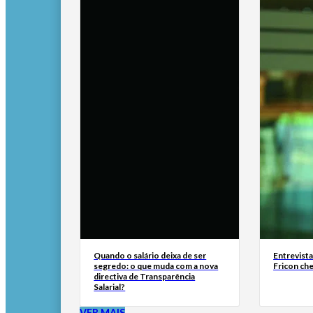
Quando o salário deixa de ser
Entrevist
segredo: o que muda com a nova
Fricon ch
directiva de Transparência
Salarial?
VER MAIS