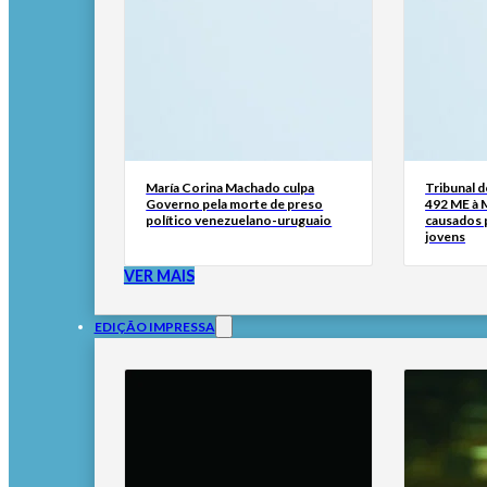
María Corina Machado culpa
Tribunal 
Governo pela morte de preso
492 ME à 
político venezuelano-uruguaio
causados p
jovens
VER MAIS
EDIÇÃO IMPRESSA