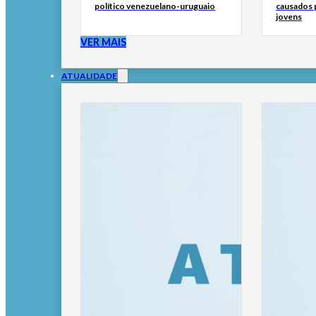
político venezuelano-uruguaio
causados p
jovens
VER MAIS
ATUALIDADE