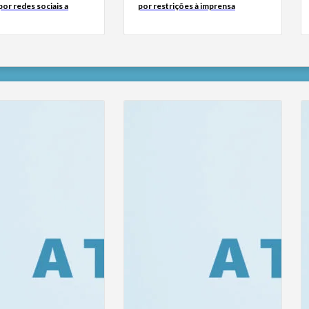
or redes sociais a
por restrições à imprensa