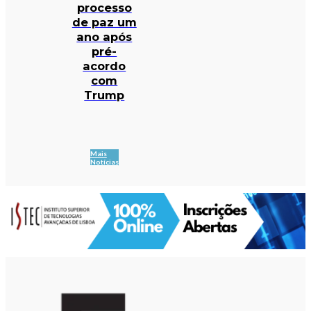
processo
de paz um
ano após
pré-
acordo
com
Trump
Mais
Notícias