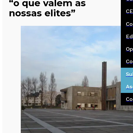
“o que valem as
nossas elites”
CE
Co
Ed
Op
Co
Su
As
Co