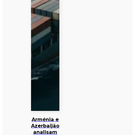
Arménia e
Azerbaijão
analisam