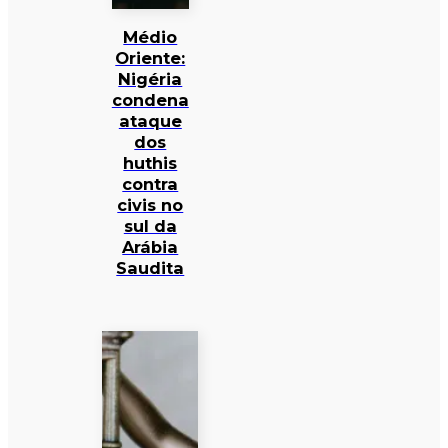
Médio
Oriente:
Nigéria
condena
ataque
dos
huthis
contra
civis no
sul da
Arábia
Saudita