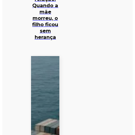
Quando a
mãe
morreu, o
filho ficou
sem
herança