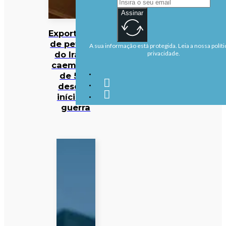
Assinar
Exportações
de petróleo
A sua informação está protegida. Leia a nossa políti
do Iraque
privacidade.
caem mais
de 50%
desde o
início da
guerra