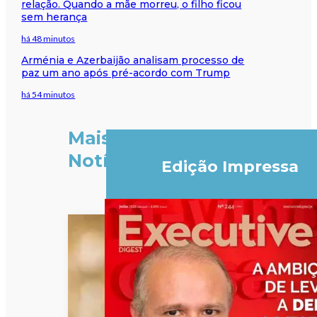
relação. Quando a mãe morreu, o filho ficou
sem herança
há 48 minutos
Arménia e Azerbaijão analisam processo de
paz um ano após pré-acordo com Trump
há 54 minutos
Mais
Notícias
Edição Impressa