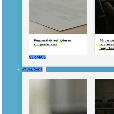
Pequim alivia restrições na
Fórum das 
compra de casas
termina s
conjunta a
VER MAIS
ATUALIDADE