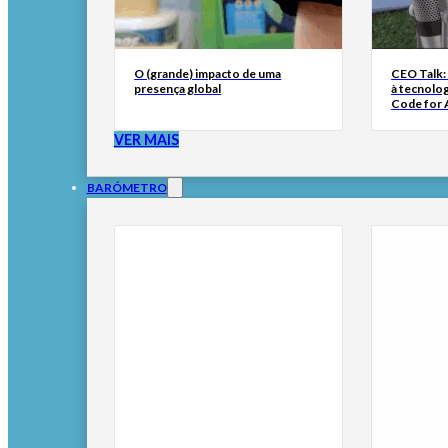
O (grande) impacto de uma
CEO Talk:
presença global
à tecnolog
Code for A
VER MAIS
BARÓMETRO