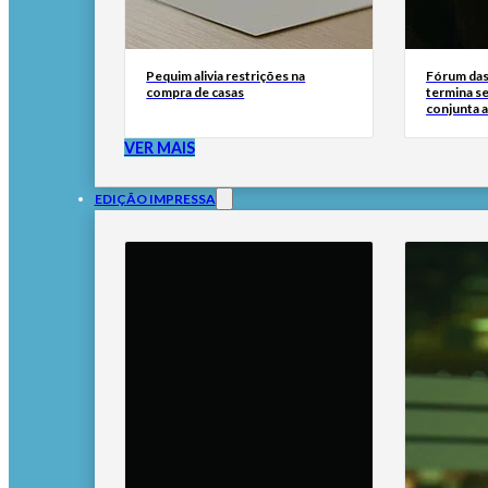
Pequim alivia restrições na
Fórum das 
compra de casas
termina s
conjunta a
VER MAIS
EDIÇÃO IMPRESSA