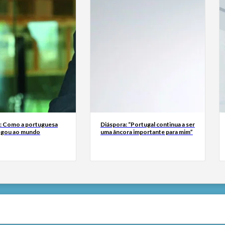
a: Como a portuguesa
Diáspora: “Portugal continua a ser
egou ao mundo
uma âncora importante para mim”