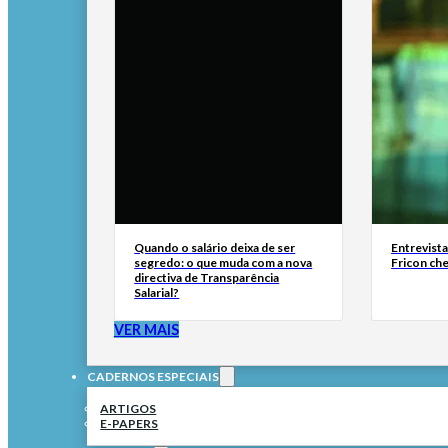
Quando o salário deixa de ser
Entrevist
segredo: o que muda com a nova
Fricon ch
directiva de Transparência
Salarial?
VER MAIS
CADERNOS ESPECIAIS
ARTIGOS
E-PAPERS