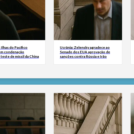
Ilhas do Pacífico
Ucrânia: Zelensky agradece ao
em condenação
Senado dos EUA aprovação de
 teste de míssil da China
sanções contra Rússia e Irão