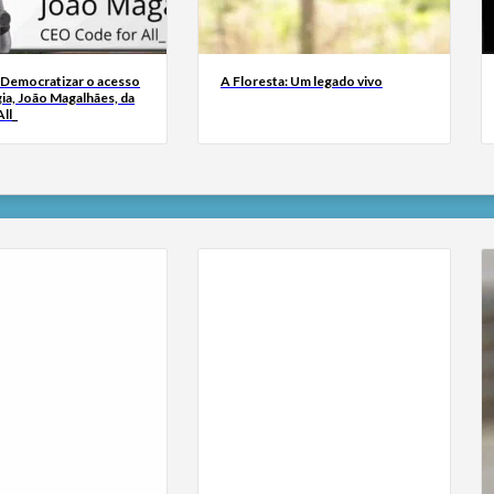
 Democratizar o acesso
A Floresta: Um legado vivo
ia, João Magalhães, da
ll_