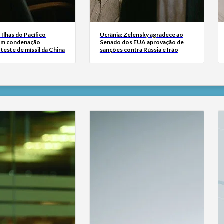
Ilhas do Pacífico
Ucrânia: Zelensky agradece ao
em condenação
Senado dos EUA aprovação de
 teste de míssil da China
sanções contra Rússia e Irão