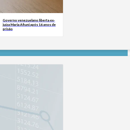
Governo venezuelano liberta ex-
juíza Maria Afiuni após 16 anos de
prisão