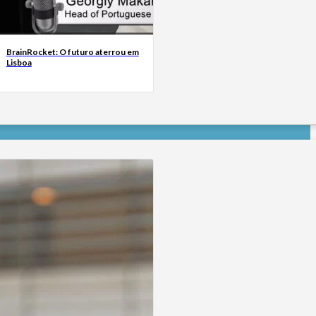
BrainRocket: O futuro aterrou em
Lisboa