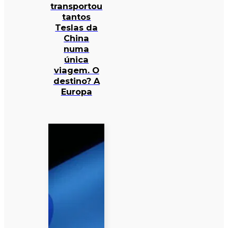
transportou
tantos
Teslas da
China
numa
única
viagem. O
destino? A
Europa