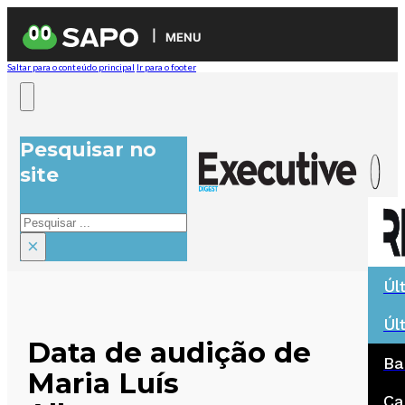
MENU
Saltar para o conteúdo principal
Ir para o footer
Pesquisar no
site
Pesquisar
×
Úl
Úl
Data de audição de
Ba
Maria Luís
Ca