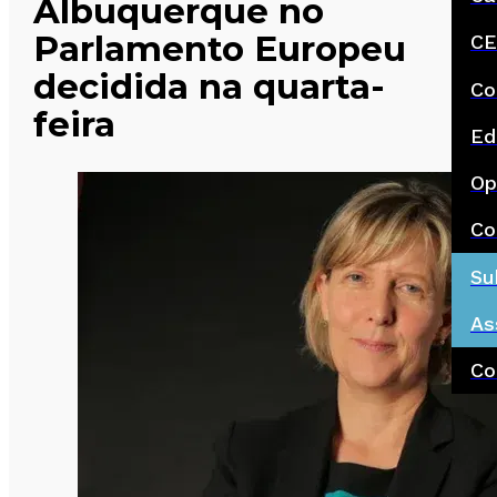
Albuquerque no
Parlamento Europeu
CE
decidida na quarta-
Co
feira
Ed
Op
Co
Su
As
Co