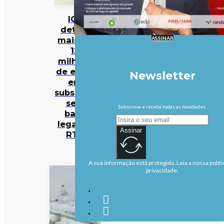
IGF
deteta
ASSINAR
mais de
12
milhões
de euros
Newsletter
em
subsídios
sem
Subscreva e receba todas as novidades.
base
legal na
Assinar
RTP
A sua informação está protegida. Leia a nossa políti
privacidade.