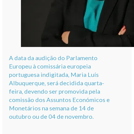
A data da audição do Parlamento
Europeu à comissária europeia
portuguesa indigitada, Maria Luís
Albuquerque, será decidida quarta-
feira, devendo ser promovida pela
comissão dos Assuntos Económicos e
Monetários na semana de 14 de
outubro ou de 04 de novembro.