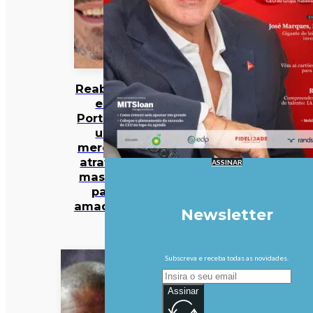
Reabilitar
em
Portugal:
um
mercado
atrativo,
ASSINAR
mas não
para
amadores
Newsletter
Subscreva e receba todas as novidades.
Assinar