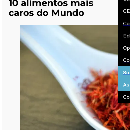
10 alimentos mais
caros do Mundo
CE
Co
Ed
Op
Co
Su
As
Co