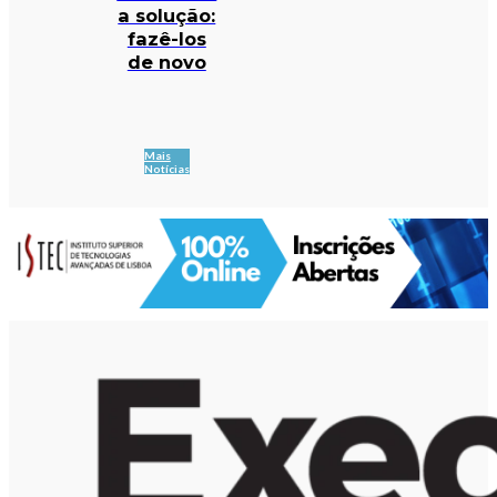
a solução:
fazê-los
de novo
Mais
Notícias