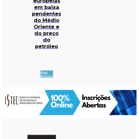
europeias
em baixa
pendentes
do Médio
Oriente e
do preço
do
petróleo
Mais
Notícias