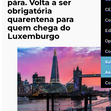
pára. Volta a ser
obrigatória
CE
quarentena para
Co
quem chega do
Ed
Luxemburgo
Op
Co
Su
As
Co