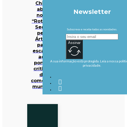
China
abre
Newsletter
nova
“Rota da
Seda”
Subscreva e receba todas as novidades.
pelo
Ártico
Assinar
para
escapar
aos
A sua informação está protegida. Leia a nossa políti
pontos
privacidade.
críticos
do
comércio
mundial