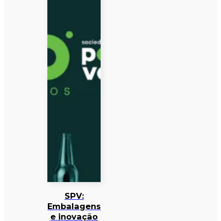
SPV:
Embalagens
e inovação