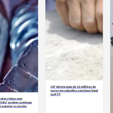
IGF deteta mais de 12 milhões de
euros em subsídios sem base legal
na RTP
rrafas e latas sem
Volta” podem continuar
é esgotar os stocks