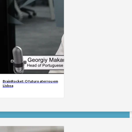
BrainRocket: O futuro aterrou em
Lisboa