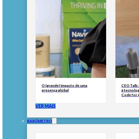
O (grande) impacto de uma
CEO Talk:
presença global
à tecnolog
Code for A
VER MAIS
BARÓMETRO