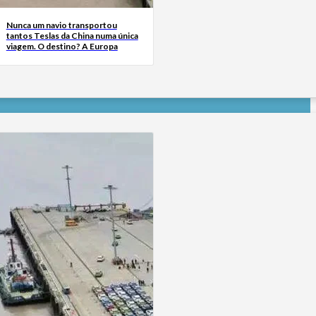
Nunca um navio transportou
tantos Teslas da China numa única
viagem. O destino? A Europa