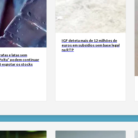
IGF deteta mais de 12 milhões de
euros em subsídios sem base legal
na RTP
rrafas e latas sem
Volta” podem continuar
é esgotar os stocks