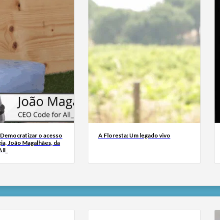
 Democratizar o acesso
A Floresta: Um legado vivo
ia, João Magalhães, da
ll_