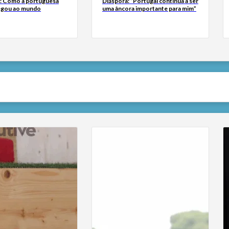
a: Como a portuguesa
Diáspora: “Portugal continua a ser
egou ao mundo
uma âncora importante para mim”