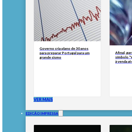
Governo cria plano de 30 anos
Afinal, ga
para preparar Portugal para um
símbolo “
grande sismo
à venda at
VER MAIS
EDIÇÃO IMPRESSA