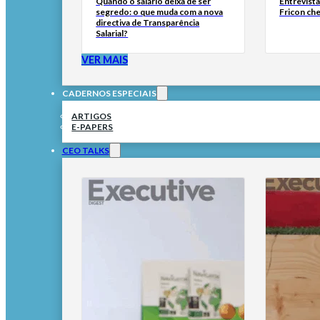
Quando o salário deixa de ser
Entrevist
segredo: o que muda com a nova
Fricon ch
directiva de Transparência
Salarial?
VER MAIS
CADERNOS ESPECIAIS
ARTIGOS
E-PAPERS
CEO TALKS