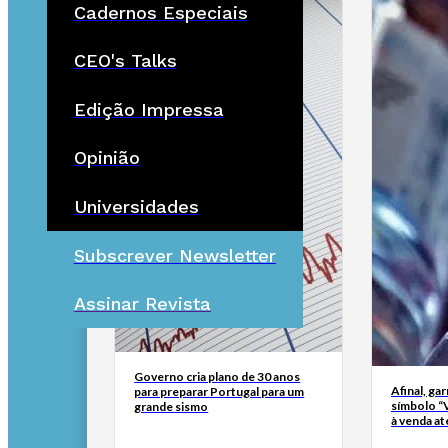
Cadernos Especiais
CEO's Talks
Edição Impressa
Opinião
Universidades
Subscrever Newsletter
Assinar Revista
Governo cria plano de 30 anos
Afinal, ga
para preparar Portugal para um
símbolo “
grande sismo
à venda at