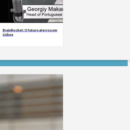
BrainRocket: O futuro aterrou em
Lisboa