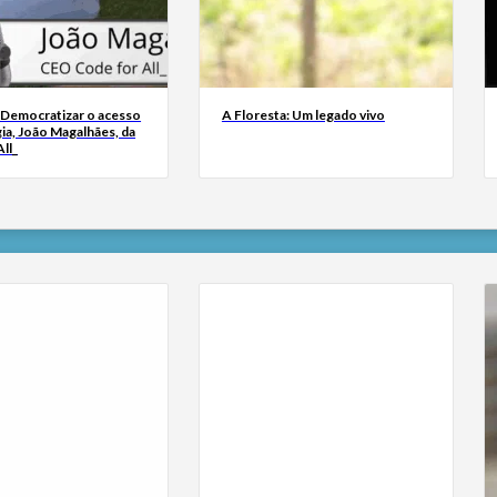
 Democratizar o acesso
A Floresta: Um legado vivo
ia, João Magalhães, da
ll_