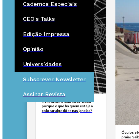
Cadernos Especiais
CEO's Talks
Edição Impressa
Opinião
Universidades
Subscrever Newsletter
Assinar Revista
Nem vinagre nem inseticidas:
porque é que há quem esteja a
colocar algodões nas janelas?
Óculos e l
praia? Sai