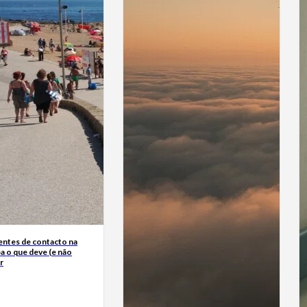
entes de contacto na
ba o que deve (e não
r