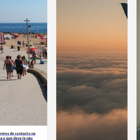
entes de contacto na
ba o que deve (e não