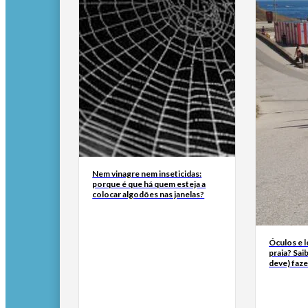
Nem vinagre nem inseticidas:
porque é que há quem esteja a
colocar algodões nas janelas?
Óculos e l
praia? Sai
deve) faze