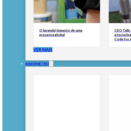
O (grande) impacto de uma
CEO Talk:
presença global
à tecnolog
Code for A
VER MAIS
BARÓMETRO