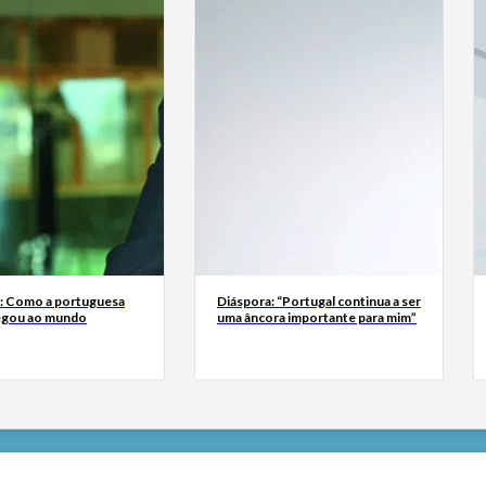
a: Como a portuguesa
Diáspora: “Portugal continua a ser
egou ao mundo
uma âncora importante para mim”