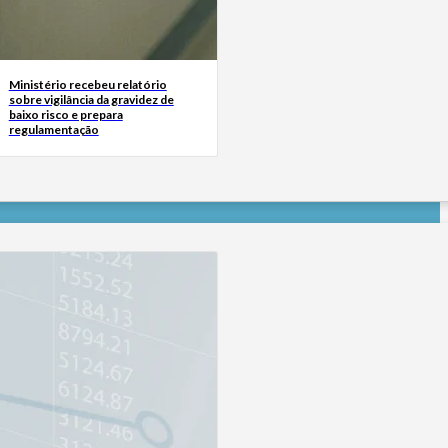
Ministério recebeu relatório
sobre vigilância da gravidez de
baixo risco e prepara
regulamentação