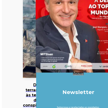
ASSINAR
Do
terramoto
Newsletter
às teorias
da
conspiração:
Subscreva e receba todas as novidades.