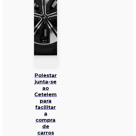
Polestar
junta-se
ao
Cetelem
para
facilitar
a
compra
de
carros