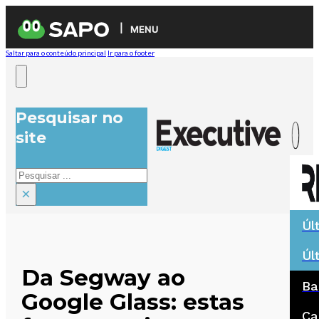
MENU
Saltar para o conteúdo principal
Ir para o footer
Pesquisar no
site
Pesquisar
×
Úl
Úl
Da Segway ao
Ba
Google Glass: estas
Ca