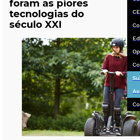
foram as piores
tecnologias do
CE
século XXI
Co
Ed
Op
Co
Su
As
Co