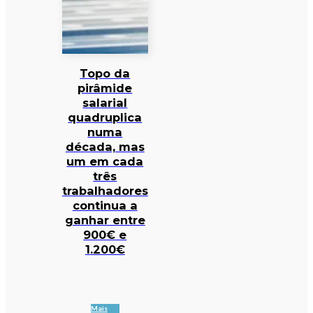
Topo da
pirâmide
salarial
quadruplica
numa
década, mas
um em cada
três
trabalhadores
continua a
ganhar entre
900€ e
1.200€
Mais