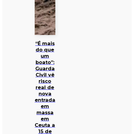
“É mais
do que
um
boato”:
Guarda
Civil vê
risco
real de
nova
entrada
em
massa
em
Ceuta a
15 de