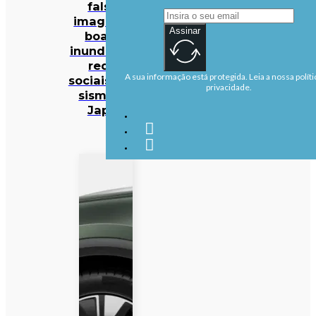
falsas
imagens e
Assinar
boatos
inundam as
redes
A sua informação está protegida. Leia a nossa políti
sociais após
privacidade.
sismo no
Japão