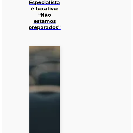
Especialista
é taxativa:
“Não
estamos
preparados”