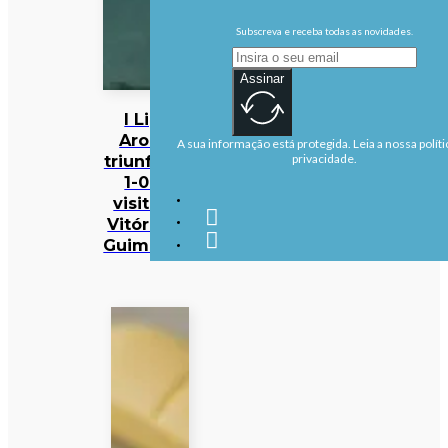
Subscreva e receba todas as novidades.
Assinar
I Liga:
Arouca
A sua informação está protegida. Leia a nossa políti
triunfa por
privacidade.
1-0 na
visita ao
Vitória de
Guimarães