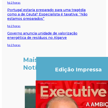
há 2 horas
Portugal estaria preparado para uma tragédia
como a de Ceuta? Especialista é taxativa: “Não
estamos preparados”
há 2 horas
Governo anuncia unidade de valorização
energética de resíduos no Algarve
há 2 horas
Mais
Notícias
Edição Impressa