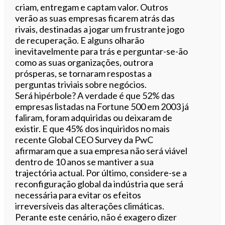
criam, entregam e captam valor. Outros
verão as suas empresas ficarem atrás das
rivais, destinadas a jogar um frustrante jogo
de recuperação. E alguns olharão
inevitavelmente para trás e perguntar-se-ão
como as suas organizações, outrora
prósperas, se tornaram respostas a
perguntas triviais sobre negócios.
Será hipérbole? A verdade é que 52% das
empresas listadas na Fortune 500 em 2003 já
faliram, foram adquiridas
ou deixaram de
existir. E que 45% dos inquiridos no mais
recente Global CEO Survey da PwC
afirmaram que a sua empresa não será viável
dentro de 10 anos se mantiver a sua
trajectória actual. Por último, considere-se a
reconfiguração global da indústria que será
necessária para evitar os efeitos
irreversíveis das alterações climáticas.
Perante este cenário, não é exagero dizer