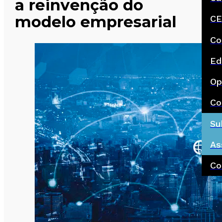
a reinvenção do
modelo empresarial
CE
Co
Ed
Op
Co
Su
As
Co