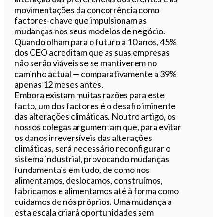
movimentações da concorrência como
factores-chave que impulsionam as
mudanças nos seus modelos de negócio.
Quando olham para o futuro a 10 anos, 45%
dos CEO acreditam que as suas empresas
não serão viáveis se se mantiverem no
caminho actual — comparativamente a 39%
apenas 12 meses antes.
E
mbora existam muitas razões para este
facto, um dos factores é o desafio iminente
das alterações climáticas. Noutro artigo, os
nossos colegas argumentam que, para evitar
os danos irreversíveis das alterações
climáticas, será necessário reconfigurar o
sistema industrial, provocando mudanças
fundamentais em tudo, de como nos
alimentamos, deslocamos, construímos,
fabricamos e alimentamos até à forma como
cuidamos de nós próprios. Uma mudança a
esta escala criará oportunidades sem