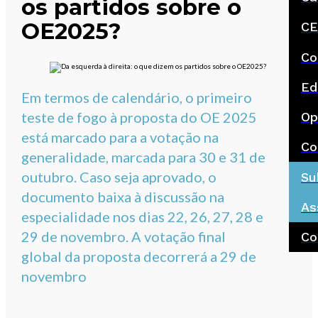
os partidos sobre o
OE2025?
CE
Co
Ed
Em termos de calendário, o primeiro
teste de fogo à proposta do OE 2025
Op
está marcado para a votação na
Co
generalidade, marcada para 30 e 31 de
outubro. Caso seja aprovado, o
Su
documento baixa à discussão na
As
especialidade nos dias 22, 26, 27, 28 e
29 de novembro. A votação final
Co
global da proposta decorrerá a 29 de
novembro