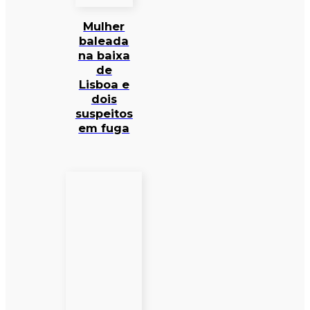
Mulher
baleada
na baixa
de
Lisboa e
dois
suspeitos
em fuga