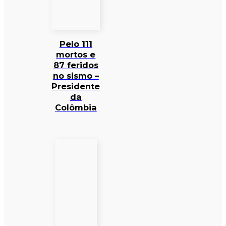
Pelo 111
mortos e
87 feridos
no sismo –
Presidente
da
Colômbia