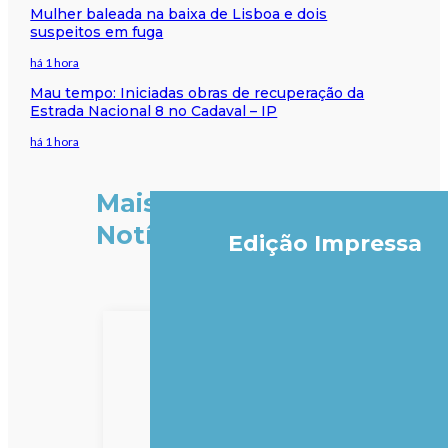
Mulher baleada na baixa de Lisboa e dois
suspeitos em fuga
há 1 hora
Mau tempo: Iniciadas obras de recuperação da
Estrada Nacional 8 no Cadaval – IP
há 1 hora
Mais
Notícias
Edição Impressa