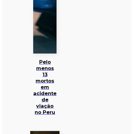
Pelo
menos
13
mortos
em
acidente
de
viação
no Peru