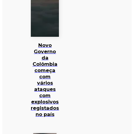
Novo
Governo
da
Colômbia
começa
com
vários
ataques
com
explosivos
registados
no país