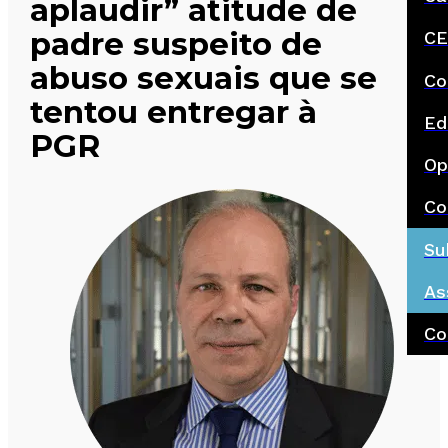
aplaudir” atitude de
padre suspeito de
CE
abuso sexuais que se
Co
tentou entregar à
Ed
PGR
Op
Co
Su
As
Co