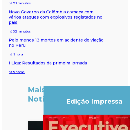
há 21 minutos
Novo Governo da Colômbia começa com
vários ataques com explosivos registados no
país
há 52 minutos
Pelo menos 13 mortos em acidente de viação
no Peru
há 1 hora
I Liga: Resultados da primeira jornada
há 5 horas
Mais
Notícias
Edição Impressa