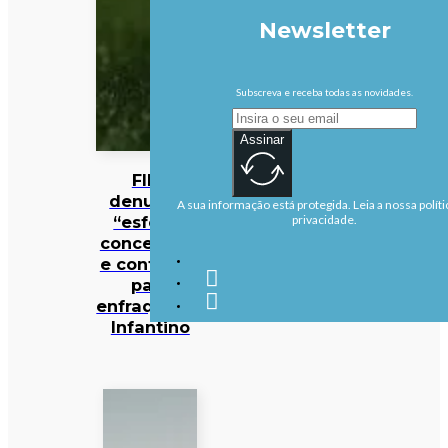
Newsletter
Subscreva e receba todas as novidades.
Assinar
FIFA
denuncia
A sua informação está protegida. Leia a nossa políti
“esforço
privacidade.
concertado
e contínuo”
para
enfraquecer
Infantino