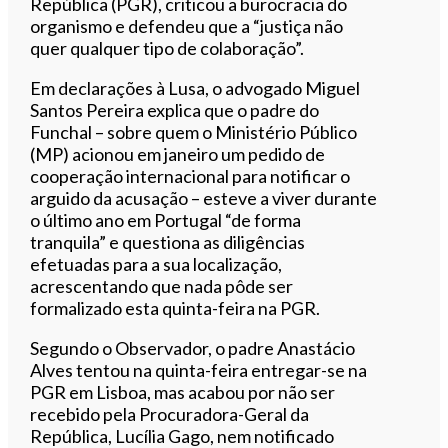
República (PGR), criticou a burocracia do
organismo e defendeu que a “justiça não
quer qualquer tipo de colaboração”.
Em declarações à Lusa, o advogado Miguel
Santos Pereira explica que o padre do
Funchal – sobre quem o Ministério Público
(MP) acionou em janeiro um pedido de
cooperação internacional para notificar o
arguido da acusação – esteve a viver durante
o último ano em Portugal “de forma
tranquila” e questiona as diligências
efetuadas para a sua localização,
acrescentando que nada pôde ser
formalizado esta quinta-feira na PGR.
Segundo o Observador, o padre Anastácio
Alves tentou na quinta-feira entregar-se na
PGR em Lisboa, mas acabou por não ser
recebido pela Procuradora-Geral da
República, Lucília Gago, nem notificado