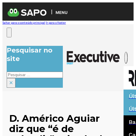
MENU
Saltar para o conteúdo principal
Ir para o footer
Pesquisar no
site
Pesquisar
×
Úl
Úl
D. Américo Aguiar
Ba
diz que “é de
Ca