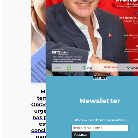
ASSINAR
Mau
tempo:
Newsletter
Obras mais
urgentes
nas praias
Subscreva e receba todas as novidades.
estão
concluídas,
Assinar
garante