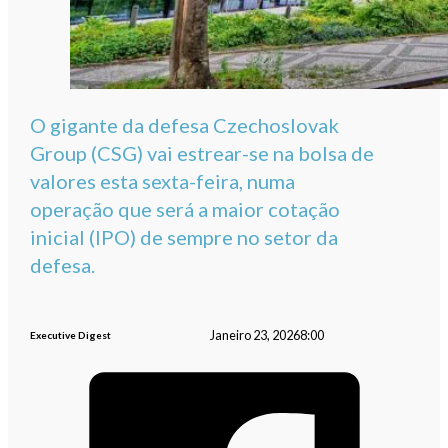
O gigante da defesa Czechoslovak
Group (CSG) vai estrear-se na bolsa de
valores esta sexta-feira, numa
operação que será a maior cotação
inicial (IPO) de sempre no setor da
defesa.
Janeiro 23, 2026
8:00
Executive Digest