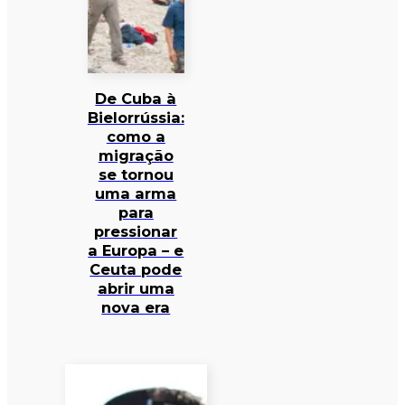
De Cuba à
Bielorrússia:
como a
migração
se tornou
uma arma
para
pressionar
a Europa – e
Ceuta pode
abrir uma
nova era