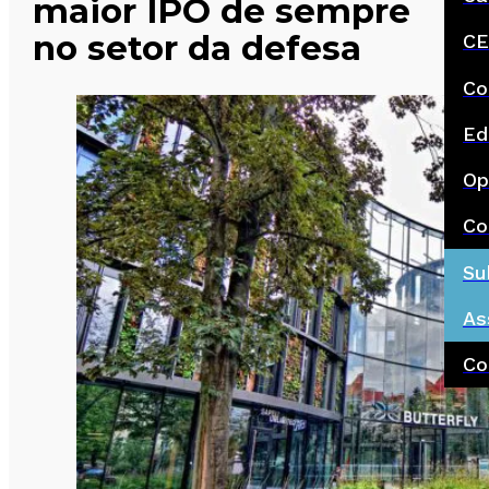
maior IPO de sempre
no setor da defesa
CE
Co
Ed
Op
Co
Su
As
Co