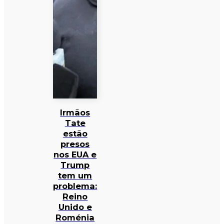
Irmãos
Tate
estão
presos
nos EUA e
Trump
tem um
problema:
Reino
Unido e
Roménia