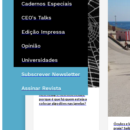
Cadernos Especiais
CEO's Talks
Edição Impressa
Opinião
Universidades
Subscrever Newsletter
Assinar Revista
Nem vinagre nem inseticidas:
porque é que há quem esteja a
colocar algodões nas janelas?
Óculos e l
praia? Sai