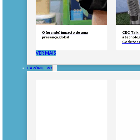
O (grande) impacto de uma
CEO Talk:
presença global
à tecnolog
Code for A
VER MAIS
BARÓMETRO