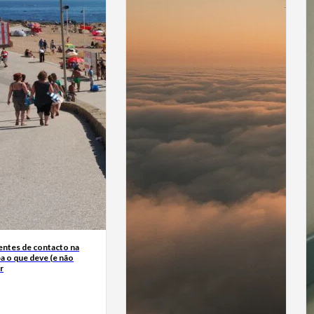
entes de contacto na
ba o que deve (e não
r