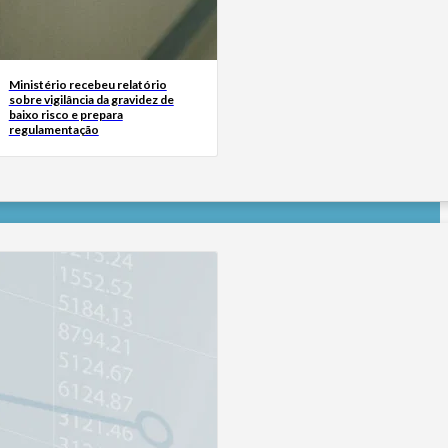
Ministério recebeu relatório
sobre vigilância da gravidez de
baixo risco e prepara
regulamentação