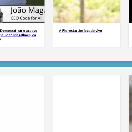
 Democratizar o acesso
A Floresta: Um legado vivo
ia, João Magalhães, da
ll_