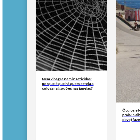
Nem vinagre nem inseticidas:
porque é que há quem esteja a
colocar algodões nas janelas?
Óculos e l
praia? Sai
deve) faze