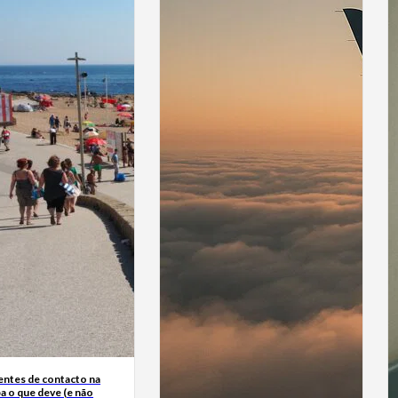
entes de contacto na
ba o que deve (e não