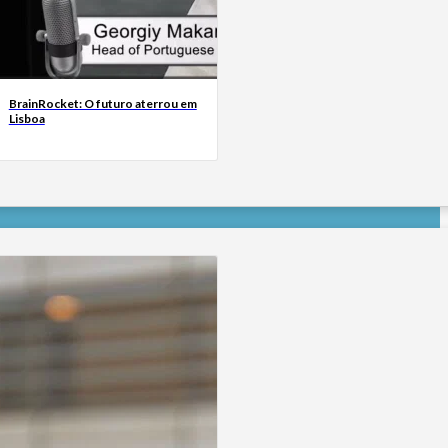
BrainRocket: O futuro aterrou em
Lisboa