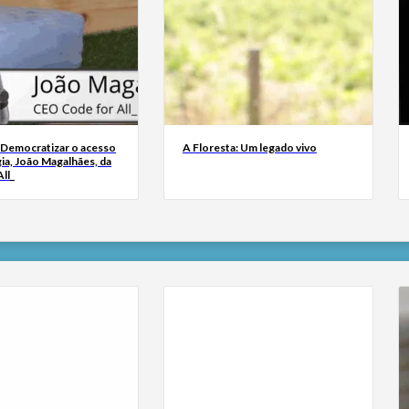
 Democratizar o acesso
A Floresta: Um legado vivo
ia, João Magalhães, da
ll_