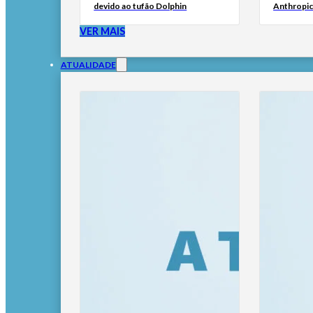
devido ao tufão Dolphin
Anthropic
VER MAIS
ATUALIDADE