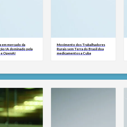
a em mercado da
Movimento dos Trabalhadores
ão IA dominado pela
Rurais sem Terra do Brasil doa
 e OpenAI
medicamentos a Cuba