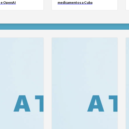
 e OpenAI
medicamentos a Cuba