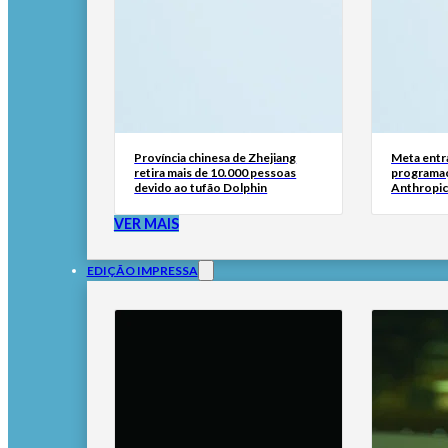
Província chinesa de Zhejiang
Meta entr
retira mais de 10.000 pessoas
programaç
devido ao tufão Dolphin
Anthropic
VER MAIS
EDIÇÃO IMPRESSA