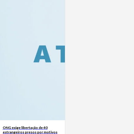
ONG exige libertação de 40
estrangeiros presos por motivos