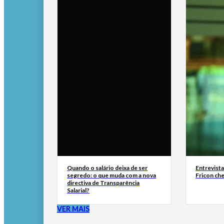
Quando o salário deixa de ser
Entrevist
segredo: o que muda com a nova
Fricon ch
directiva de Transparência
Salarial?
VER MAIS