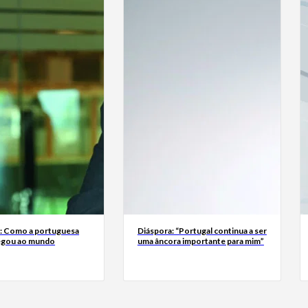
a: Como a portuguesa
Diáspora: “Portugal continua a ser
egou ao mundo
uma âncora importante para mim”