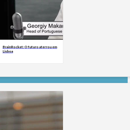
BrainRocket: O futuro aterrou em
Lisboa