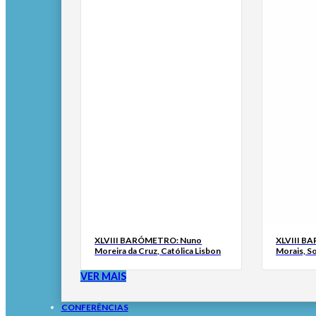
XLVIII BARÓMETRO: Nuno
XLVIII B
Moreira da Cruz, Católica Lisbon
Morais, S
VER MAIS
CONFERÊNCIAS