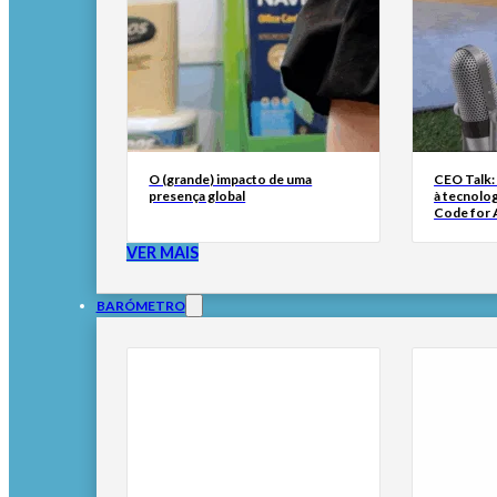
O (grande) impacto de uma
CEO Talk:
presença global
à tecnolog
Code for A
VER MAIS
BARÓMETRO