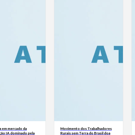
a em mercado da
Movimento dos Trabalhadores
ão IA dominado pela
Rurais sem Terra do Brasil doa