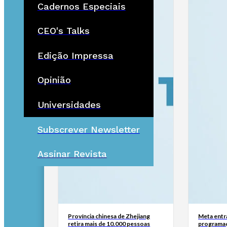
Cadernos Especiais
CEO's Talks
Edição Impressa
Opinião
Universidades
Subscrever Newsletter
Assinar Revista
Província chinesa de Zhejiang
Meta entr
retira mais de 10.000 pessoas
programaç