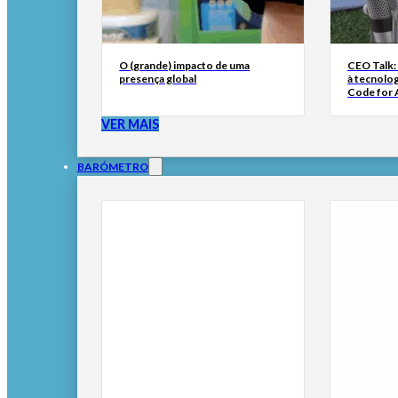
O (grande) impacto de uma
CEO Talk:
presença global
à tecnolog
Code for A
VER MAIS
BARÓMETRO