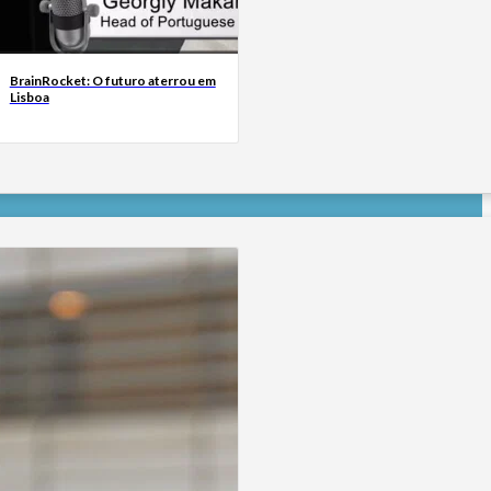
BrainRocket: O futuro aterrou em
Lisboa