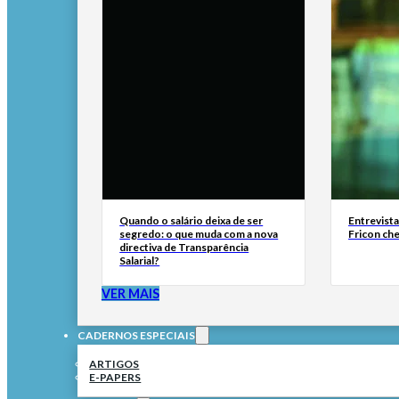
Quando o salário deixa de ser
Entrevist
segredo: o que muda com a nova
Fricon ch
directiva de Transparência
Salarial?
VER MAIS
CADERNOS ESPECIAIS
ARTIGOS
E-PAPERS