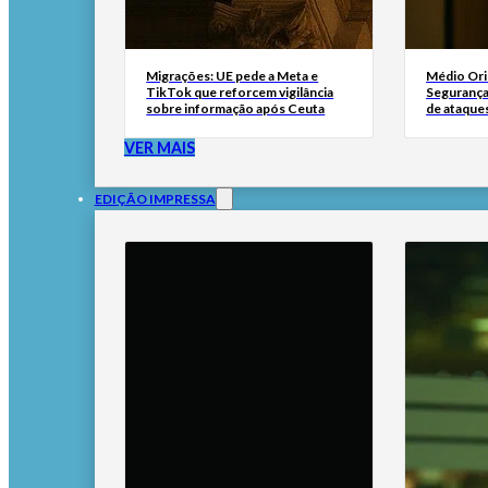
Migrações: UE pede a Meta e
Médio Ori
TikTok que reforcem vigilância
Segurança 
sobre informação após Ceuta
de ataque
VER MAIS
EDIÇÃO IMPRESSA