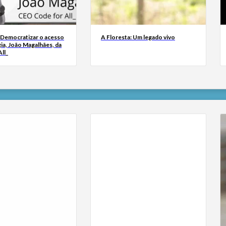
 Democratizar o acesso
A Floresta: Um legado vivo
ia, João Magalhães, da
ll_