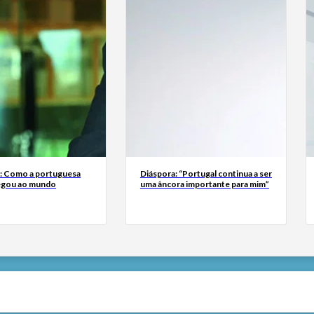
a: Como a portuguesa
Diáspora: “Portugal continua a ser
egou ao mundo
uma âncora importante para mim”