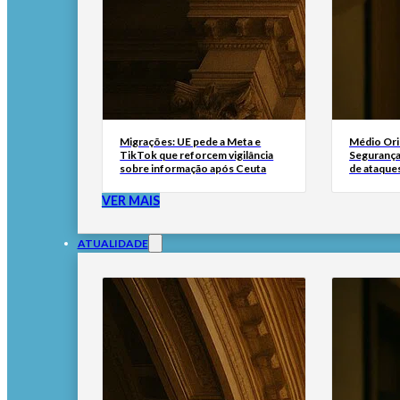
Migrações: UE pede a Meta e
Médio Ori
TikTok que reforcem vigilância
Segurança 
sobre informação após Ceuta
de ataque
VER MAIS
ATUALIDADE