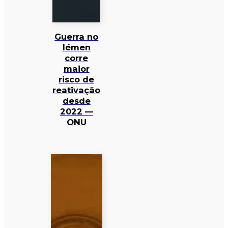
Guerra no
Iémen
corre
maior
risco de
reativação
desde
2022 —
ONU