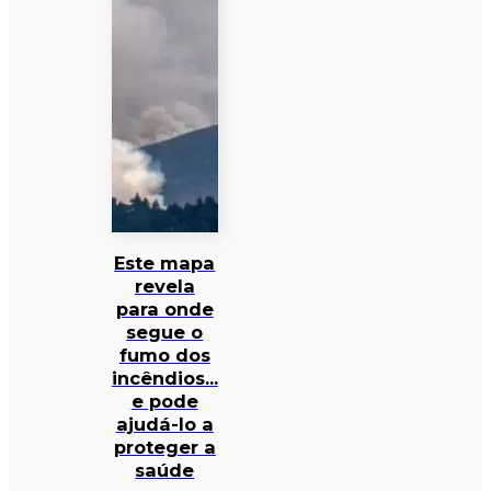
Este mapa
revela
para onde
segue o
fumo dos
incêndios…
e pode
ajudá-lo a
proteger a
saúde