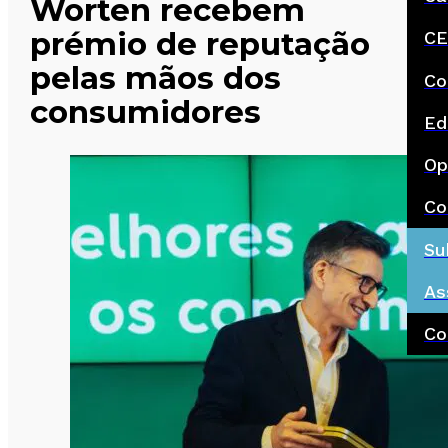
Worten recebem
prémio de reputação
CE
pelas mãos dos
Co
consumidores
Ed
Op
Co
Su
As
Co