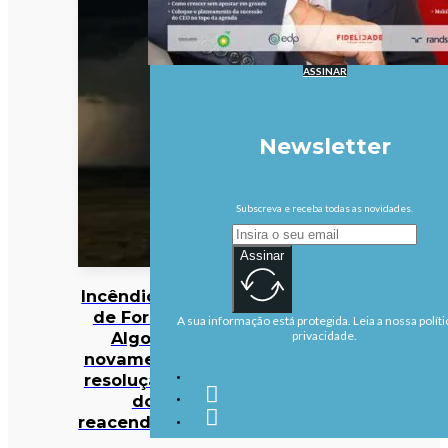
ASSINAR
Newsletter
Subscreva e receba todas as novidades.
Assinar
Incêndios: Fogo
de Fornos de
A sua informação está protegida. Leia a nossa políti
Algodres
privacidade.
novamente em
resolução após
dois
reacendimentos