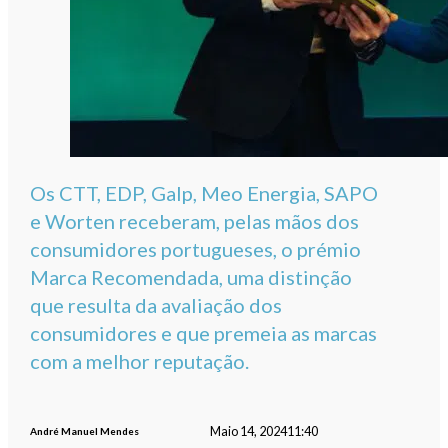
Os CTT, EDP, Galp, Meo Energia, SAPO
e Worten receberam, pelas mãos dos
consumidores portugueses, o prémio
Marca Recomendada, uma distinção
que resulta da avaliação dos
consumidores e que premeia as marcas
com a melhor reputação.
Maio 14, 2024
11:40
André Manuel Mendes