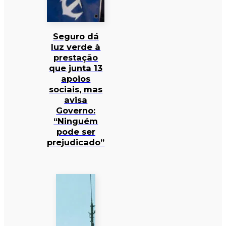
Seguro dá
luz verde à
prestação
que junta 13
apoios
sociais, mas
avisa
Governo:
“Ninguém
pode ser
prejudicado”