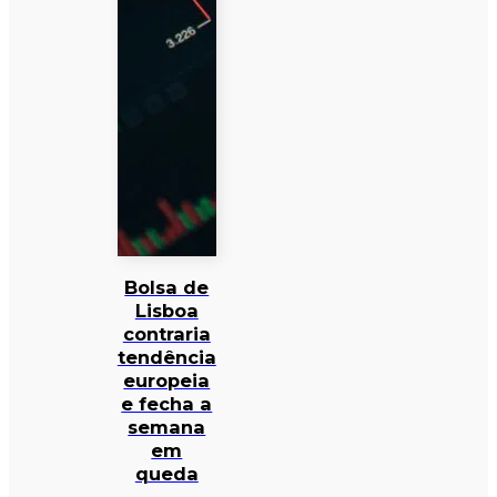
Bolsa de
Lisboa
contraria
tendência
europeia
e fecha a
semana
em
queda