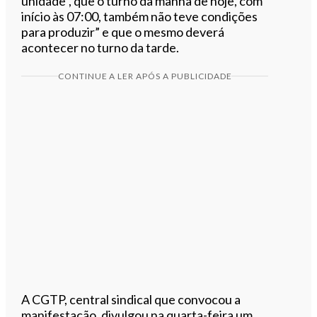
unidade”, que o turno da manhã de hoje, com
início às 07:00, também não teve condições
para produzir” e que o mesmo deverá
acontecer no turno da tarde.
CONTINUE A LER APÓS A PUBLICIDADE
A CGTP, central sindical que convocou a
manifestação, divulgou na quarta-feira um