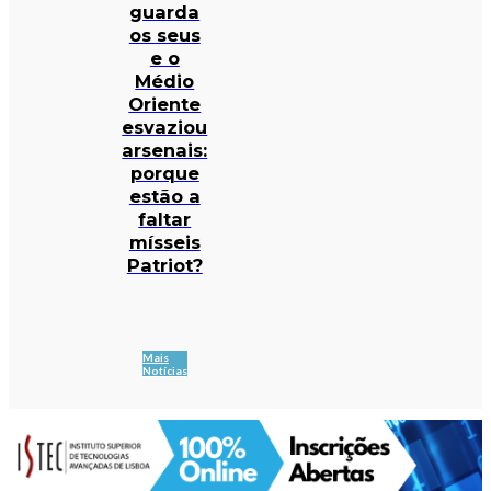
guarda
os seus
e o
Médio
Oriente
esvaziou
arsenais:
porque
estão a
faltar
mísseis
Patriot?
Mais
Notícias