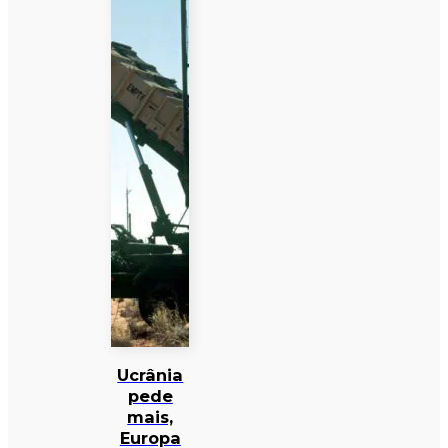
Ucrânia
pede
mais,
Europa