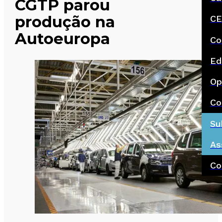
CGTP parou
produção na
CE
Autoeuropa
Co
Ed
Op
Co
Su
As
Co