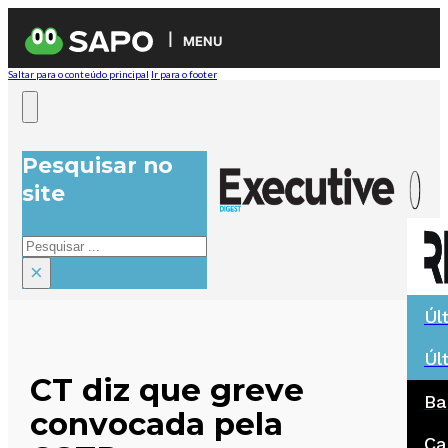
MENU
Saltar para o conteúdo principal
Ir para o footer
Pesquisar no
site
Pesquisar
×
Úl
Úl
CT diz que greve
Ba
convocada pela
Ca