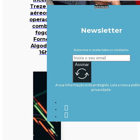
Treze meios
ASSINAR
aéreos e 301
operacionais
combatem
Newsletter
fogo em
Fornos de
Algodres às
Subscreva e receba todas as novidades.
16h50
Assinar
A sua informação está protegida. Leia a nossa políti
privacidade.