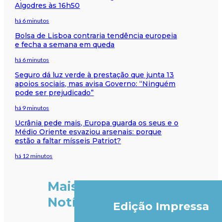
Algodres às 16h50
há 6 minutos
Bolsa de Lisboa contraria tendência europeia
e fecha a semana em queda
há 6 minutos
Seguro dá luz verde à prestação que junta 13
apoios sociais, mas avisa Governo: “Ninguém
pode ser prejudicado”
há 9 minutos
Ucrânia pede mais, Europa guarda os seus e o
Médio Oriente esvaziou arsenais: porque
estão a faltar mísseis Patriot?
há 12 minutos
Mais
Notícias
Edição Impressa