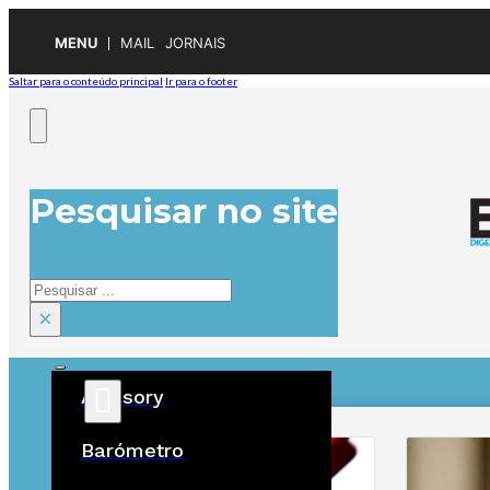
MENU
MAIL
JORNAIS
Saltar para o conteúdo principal
Ir para o footer
Pesquisar no site
Pesquisar
×
Advisory
ÚLTIMAS
Barómetro