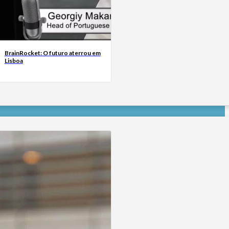
BrainRocket: O futuro aterrou em
Lisboa