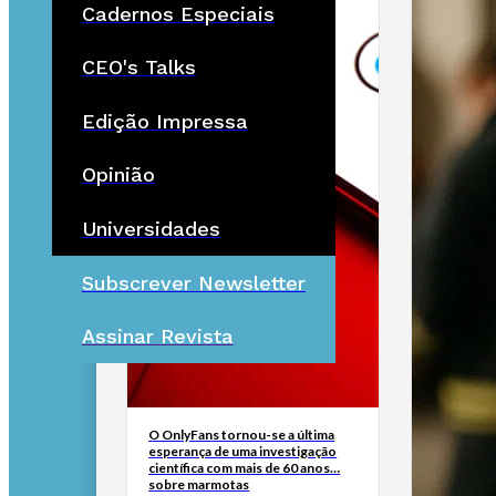
Cadernos Especiais
CEO's Talks
Edição Impressa
Opinião
Universidades
Subscrever Newsletter
Assinar Revista
O OnlyFans tornou-se a última
esperança de uma investigação
científica com mais de 60 anos…
sobre marmotas