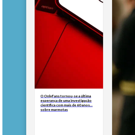
O OnlyFans tornou-se a última
esperança de uma investigação
científica com mais de 60 anos…
sobre marmotas