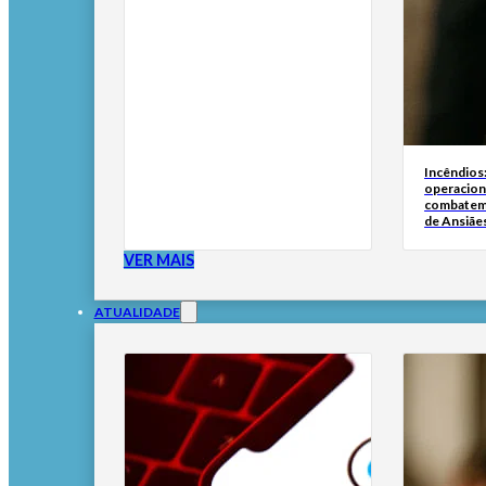
Incêndios
operacion
combatem
de Ansiãe
VER MAIS
ATUALIDADE