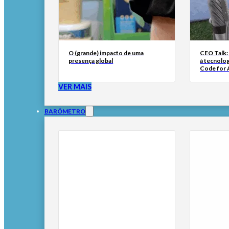
O (grande) impacto de uma
CEO Talk:
presença global
à tecnolog
Code for A
VER MAIS
BARÓMETRO