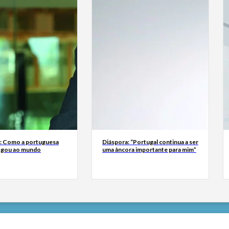
a: Como a portuguesa
Diáspora: “Portugal continua a ser
egou ao mundo
uma âncora importante para mim”