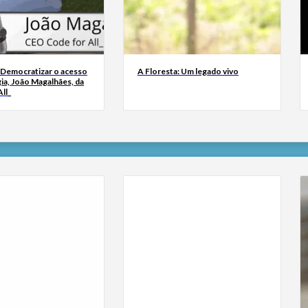
 Democratizar o acesso
A Floresta: Um legado vivo
ia, João Magalhães, da
ll_