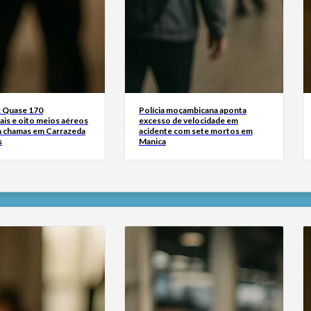
: Quase 170
Polícia moçambicana aponta
ais e oito meios aéreos
excesso de velocidade em
 chamas em Carrazeda
acidente com sete mortos em
s
Manica