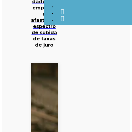
dados de
emprego
a
afastarem
espectro
de subida
de taxas
de juro