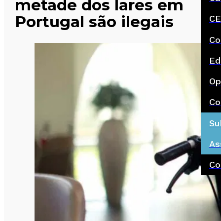
metade dos lares em
Portugal são ilegais
CE
Co
Ed
Op
Co
Su
As
Co