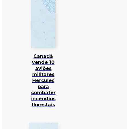
Canadá
vende 10
aviões
militares
Hercules
para
combater
incêndios
florestais