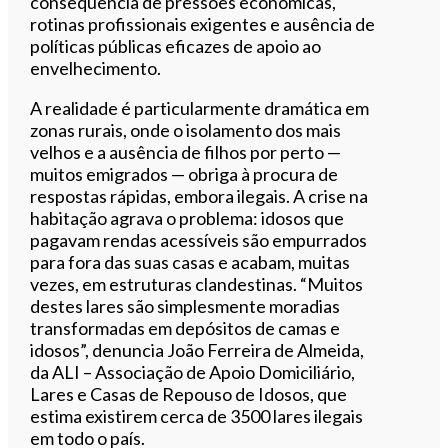
consequência de pressões económicas,
rotinas profissionais exigentes e ausência de
políticas públicas eficazes de apoio ao
envelhecimento.
A realidade é particularmente dramática em
zonas rurais, onde o isolamento dos mais
velhos e a ausência de filhos por perto —
muitos emigrados — obriga à procura de
respostas rápidas, embora ilegais. A crise na
habitação agrava o problema: idosos que
pagavam rendas acessíveis são empurrados
para fora das suas casas e acabam, muitas
vezes, em estruturas clandestinas. “Muitos
destes lares são simplesmente moradias
transformadas em depósitos de camas e
idosos”, denuncia João Ferreira de Almeida,
da ALI – Associação de Apoio Domiciliário,
Lares e Casas de Repouso de Idosos, que
estima existirem cerca de 3500 lares ilegais
em todo o país.