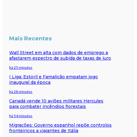
Mais Recentes
Wall Street em alta com dados de emprego a
afastarem espectro de subida de taxas de juro
há 25 minutos
I Liga: Estoril e Famalicão empatam jogo
inaugural da época
há 28 minutos
Canadá vende 10 aviões militares Hercules
para combater incêndios florestais
há 54 minutos
Migrações: Governo espanhol repõe controlos
fronteiriços a viajantes de Itália