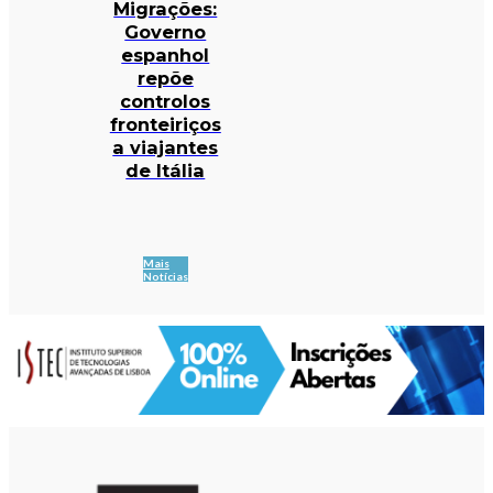
Migrações:
Governo
espanhol
repõe
controlos
fronteiriços
a viajantes
de Itália
Mais
Notícias