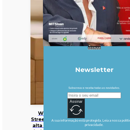
ASSINAR
Newsletter
Subscreva e receba todas as novidades.
Assinar
Wall
Street em
A sua informação está protegida. Leia a nossa políti
alta com
privacidade.