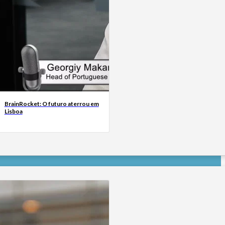
BrainRocket: O futuro aterrou em
Lisboa