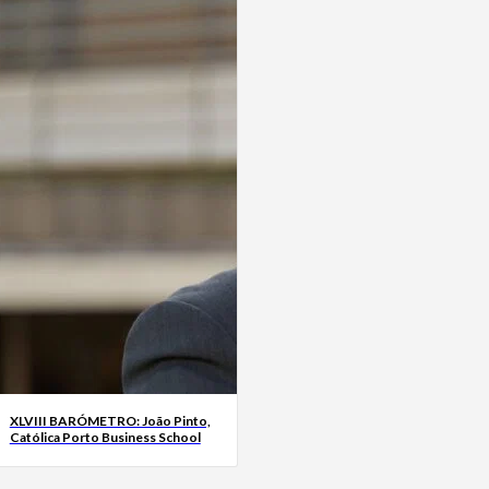
XLVIII BARÓMETRO: João Pinto,
Católica Porto Business School