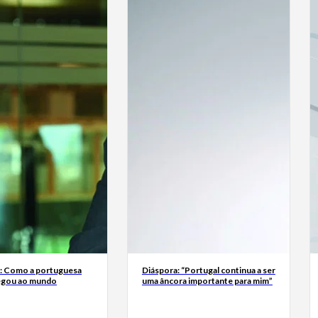
a: Como a portuguesa
Diáspora: “Portugal continua a ser
egou ao mundo
uma âncora importante para mim”