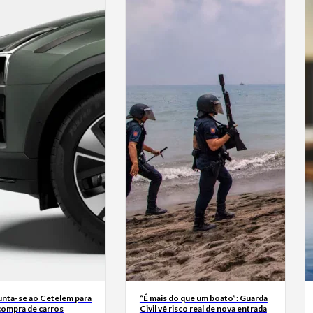
junta-se ao Cetelem para
“É mais do que um boato”: Guarda
a compra de carros
Civil vê risco real de nova entrada