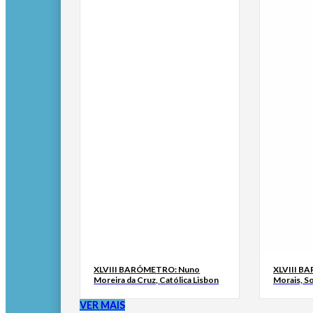
XLVIII BARÓMETRO: Nuno
XLVIII B
Moreira da Cruz, Católica Lisbon
Morais, S
VER MAIS