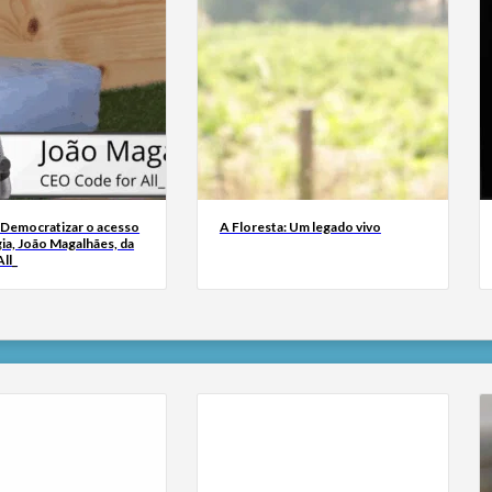
 Democratizar o acesso
A Floresta: Um legado vivo
ia, João Magalhães, da
ll_