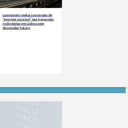
Lusoponte realça concessão de
“enorme sucesso” nas travessias
rodoviárias em Lisboa sem
desvendar futuro