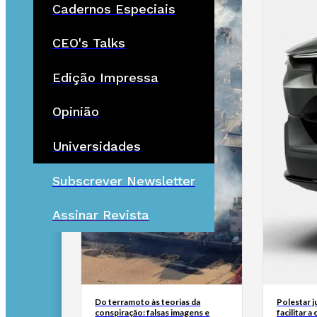
Cadernos Especiais
CEO's Talks
Edição Impressa
Opinião
Universidades
Subscrever Newsletter
Assinar Revista
Do terramoto às teorias da
Polestar 
conspiração: falsas imagens e
facilitar 