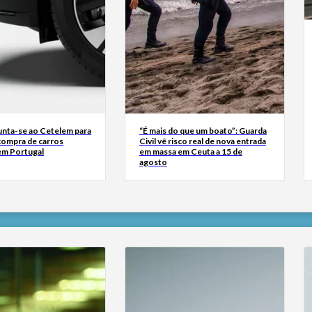
junta-se ao Cetelem para
“É mais do que um boato”: Guarda
a compra de carros
Civil vê risco real de nova entrada
 em Portugal
em massa em Ceuta a 15 de
agosto