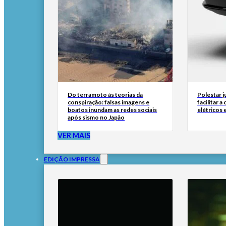
Do terramoto às teorias da
Polestar 
conspiração: falsas imagens e
facilitar 
boatos inundam as redes sociais
elétricos
após sismo no Japão
VER MAIS
EDIÇÃO IMPRESSA