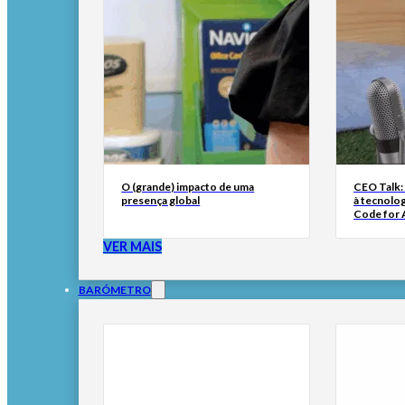
O (grande) impacto de uma
CEO Talk:
presença global
à tecnolog
Code for A
VER MAIS
BARÓMETRO