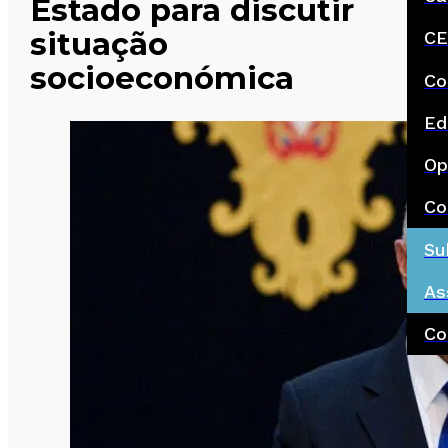
Estado para discutir
situação
CE
socioeconómica
Co
Ed
Op
Co
Su
As
Co