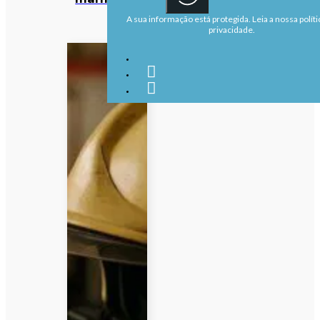
A sua informação está protegida. Leia a nossa políti
privacidade.