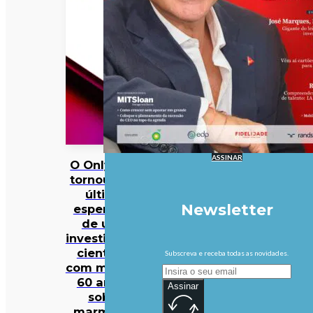
ASSINAR
O OnlyFans
tornou-se a
última
Newsletter
esperança
de uma
investigação
científica
Subscreva e receba todas as novidades.
com mais de
60 anos…
Assinar
sobre
marmotas