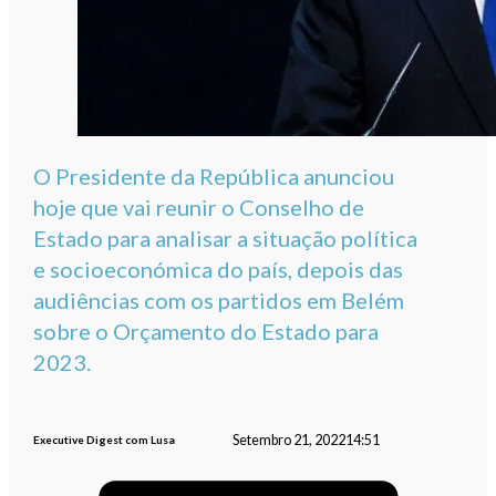
O Presidente da República anunciou
hoje que vai reunir o Conselho de
Estado para analisar a situação política
e socioeconómica do país, depois das
audiências com os partidos em Belém
sobre o Orçamento do Estado para
2023.
Setembro 21, 2022
14:51
Executive Digest com Lusa