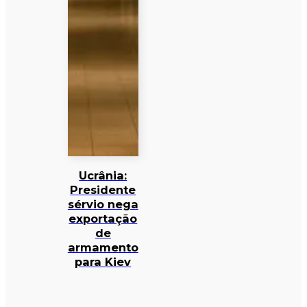
Ucrânia:
Presidente
sérvio nega
exportação
de
armamento
para Kiev