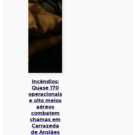
Incêndios:
Quase 170
operacionais
e oito meios
aéreos
combatem
chamas em
Carrazeda
de Ansiães