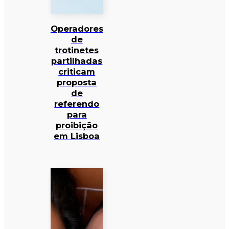
Operadores
de
trotinetes
partilhadas
criticam
proposta
de
referendo
para
proibição
em Lisboa