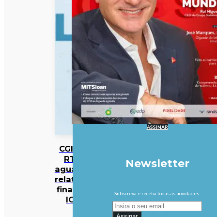
ASSINAR
CGI da
RTP
Newsletter
aguarda
relatório
final da
Subscreva e receba todas as novidades.
IGF
Assinar