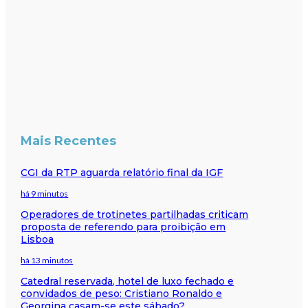
Mais Recentes
CGI da RTP aguarda relatório final da IGF
há 9 minutos
Operadores de trotinetes partilhadas criticam
proposta de referendo para proibição em
Lisboa
há 13 minutos
Catedral reservada, hotel de luxo fechado e
convidados de peso: Cristiano Ronaldo e
Georgina casam-se este sábado?