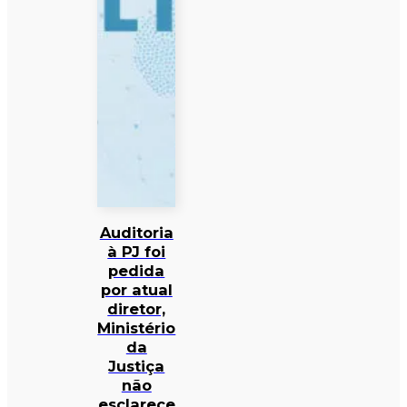
Auditoria
à PJ foi
pedida
por atual
diretor,
Ministério
da
Justiça
não
esclarece