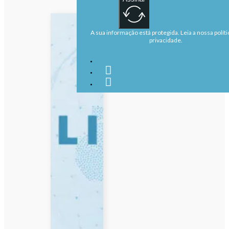
A sua informação está protegida. Leia a nossa políti
privacidade.