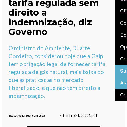
tarifa regulada sem
direito a
CE
indemnização, diz
Co
Governo
Ed
Op
O ministro do Ambiente, Duarte
Cordeiro, considerou hoje que a Galp
Co
tem obrigação legal de fornecer tarifa
Su
regulada de gás natural, mais baixa do
que as praticadas no mercado
As
liberalizado, e que não tem direito a
Co
indemnização.
Setembro 21, 2022
15:01
Executive Digest com Lusa