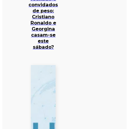
convidados
de peso:
Cristiano
Ronaldo e
Georgina
casam-se
este
sábado?