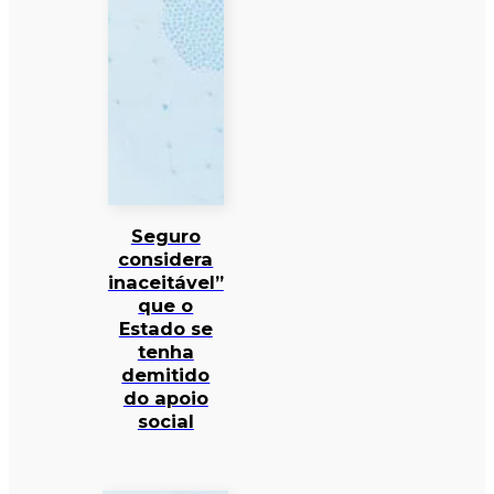
Seguro
considera
inaceitável”
que o
Estado se
tenha
demitido
do apoio
social