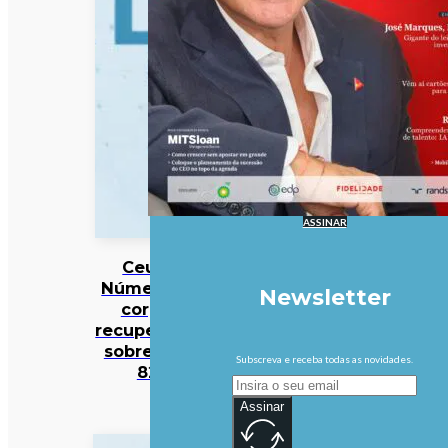
ASSINAR
Ceuta:
Número de
Newsletter
corpos
recuperados
sobre para
Subscreva e receba todas as novidades.
82
Assinar