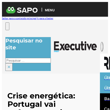
MENU
Saltar para o conteúdo principal
Ir para o footer
Pesquisar no
site
Pesquisar
×
Úl
Úl
Crise energética:
Ba
Portugal vai
Ca