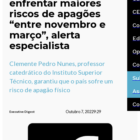
enfrentar maiores
riscos de apagões
CE
“entre novembro e
Co
março”, alerta
Ed
especialista
Op
Clemente Pedro Nunes, professor
Co
catedrático do Instituto Superior
Su
Técnico, garantiu que o país sofre um
risco de apagão físico
As
Co
Outubro 7, 2022
9:29
Executive Digest