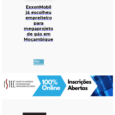
ExxonMobil
já escolheu
empreiteiro
para
megaprojeto
de gás em
Moçambique
Mais
Notícias