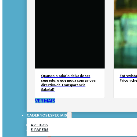
Quando o salário deixa de ser
Entrevist
segredo: o que muda com a nova
Fricon ch
directiva de Transparência
Salarial?
VER MAIS
CADERNOS ESPECIAIS
ARTIGOS
E-PAPERS