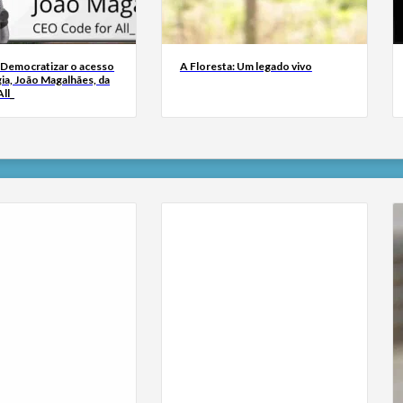
 Democratizar o acesso
A Floresta: Um legado vivo
ia, João Magalhães, da
ll_