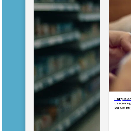
Porque de
descarreg
ser um err