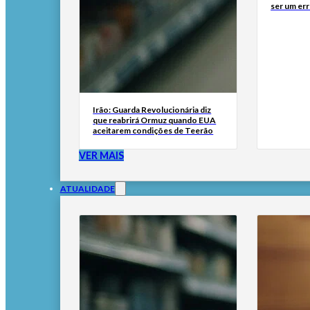
ser um err
Irão: Guarda Revolucionária diz
que reabrirá Ormuz quando EUA
aceitarem condições de Teerão
VER MAIS
ATUALIDADE