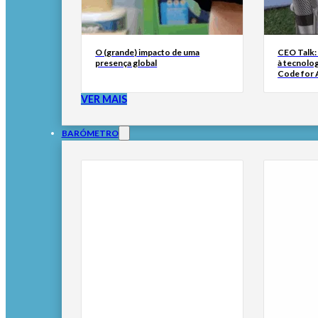
O (grande) impacto de uma
CEO Talk:
presença global
à tecnolog
Code for A
VER MAIS
BARÓMETRO