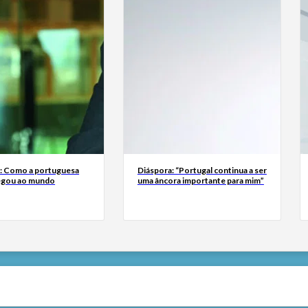
a: Como a portuguesa
Diáspora: “Portugal continua a ser
egou ao mundo
uma âncora importante para mim”