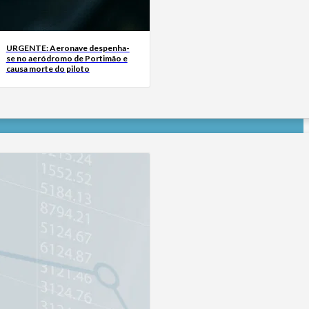
URGENTE: Aeronave despenha-
se no aeródromo de Portimão e
causa morte do piloto