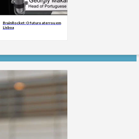
BrainRocket: O futuro aterrou em
Lisboa