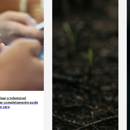
ixar o telemóvel
ar completamente pode
o caro