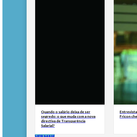
Quando o salário deixa de ser
Entrevist
segredo: o que muda com a nova
Fricon ch
directiva de Transparência
Salarial?
VER MAIS