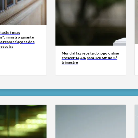
starão todas
as”: ministro garante
as reapreciações dos
 escolas
Mundial faz receita do jogo online
crescer 14,4% para 328 M€ no 2.º
trimestre