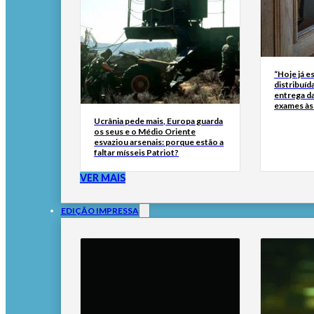
“Hoje já e
distribuíd
entrega d
exames às
Ucrânia pede mais, Europa guarda
os seus e o Médio Oriente
esvaziou arsenais: porque estão a
faltar mísseis Patriot?
VER MAIS
EDIÇÃO IMPRESSA