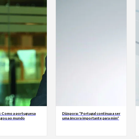
a: Como a portuguesa
Diáspora: “Portugal continua a ser
egou ao mundo
uma âncora importante para mim”