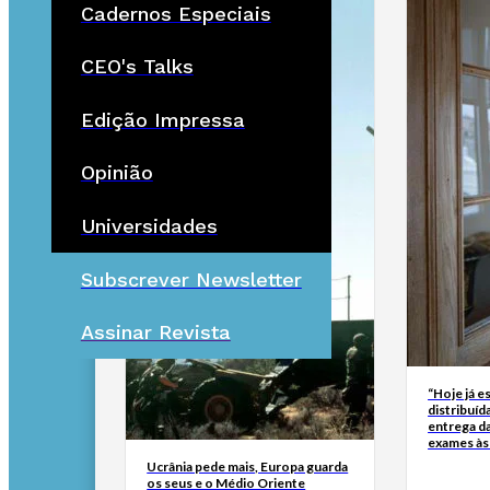
Cadernos Especiais
CEO's Talks
Edição Impressa
Opinião
Universidades
Subscrever Newsletter
Assinar Revista
“Hoje já e
distribuíd
entrega d
exames às
Ucrânia pede mais, Europa guarda
os seus e o Médio Oriente