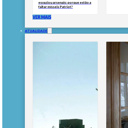
esvaziou arsenais: porque estão a
faltar mísseis Patriot?
VER MAIS
ATUALIDADE