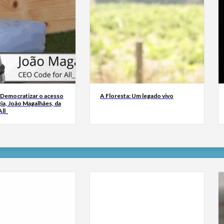
 Democratizar o acesso
A Floresta: Um legado vivo
ia, João Magalhães, da
ll_