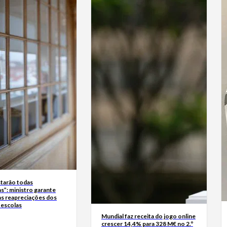
starão todas
as”: ministro garante
as reapreciações dos
 escolas
Mundial faz receita do jogo online
crescer 14,4% para 328 M€ no 2.º