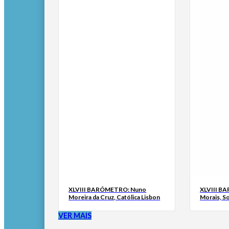
XLVIII BARÓMETRO: Nuno
XLVIII B
Moreira da Cruz, Católica Lisbon
Morais, S
VER MAIS