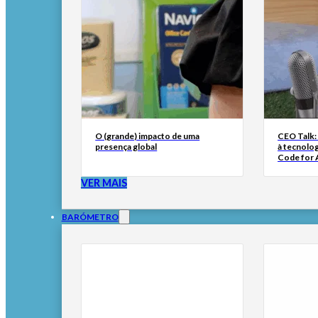
O (grande) impacto de uma
CEO Talk:
presença global
à tecnolog
Code for A
VER MAIS
BARÓMETRO