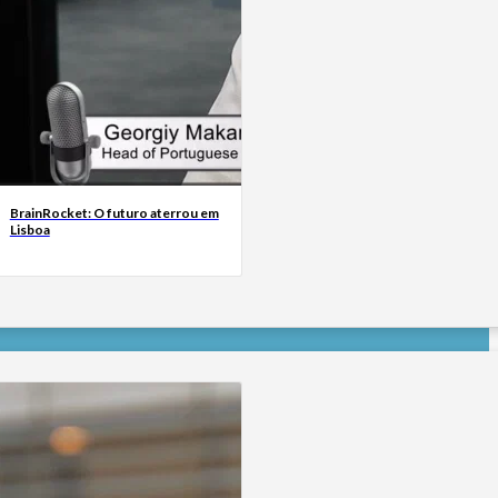
BrainRocket: O futuro aterrou em
Lisboa