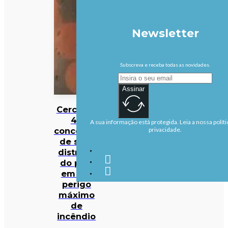
Newsletter
Subscreva e receba todas as novidades.
Assinar
Cerca de
40
A sua informação está protegida. Leia a nossa políti
concelhos
privacidade.
de sete
distritos
do país
em em
perigo
máximo
de
incêndio