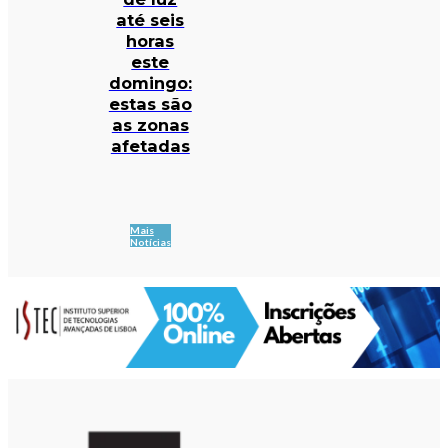
até seis
horas
este
domingo:
estas são
as zonas
afetadas
Mais
Notícias