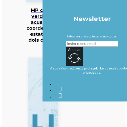
MP cabo-
verdiano
Newsletter
acusa ex-
coordenador
estatal de
Subscreva e receba todas as novidades.
dois crimes
Assinar
A sua informação está protegida. Leia a nossa políti
privacidade.