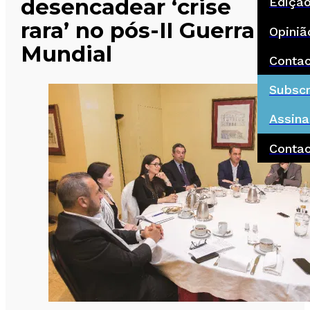
desencadear ‘crise
Ediçã
rara’ no pós-II Guerra
Opiniã
Mundial
Conta
Subscr
Assina
Conta