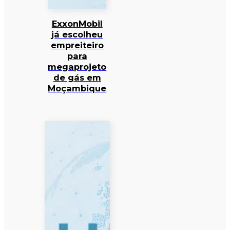
ExxonMobil
já escolheu
empreiteiro
para
megaprojeto
de gás em
Moçambique