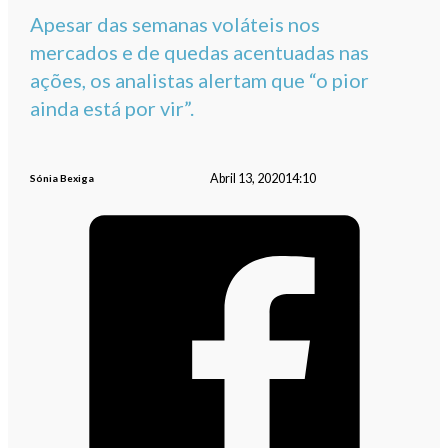
Apesar das semanas voláteis nos
mercados e de quedas acentuadas nas
ações, os analistas alertam que “o pior
ainda está por vir”.
Abril 13, 2020
14:10
Sónia Bexiga