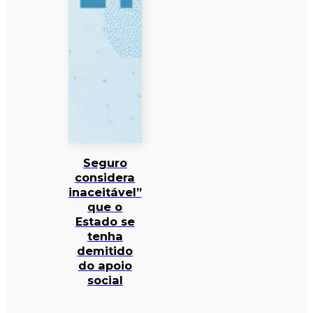
Seguro
considera
inaceitável”
que o
Estado se
tenha
demitido
do apoio
social