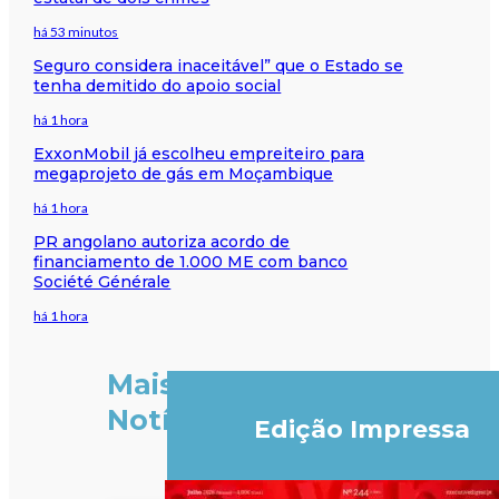
há 53 minutos
Seguro considera inaceitável” que o Estado se
tenha demitido do apoio social
há 1 hora
ExxonMobil já escolheu empreiteiro para
megaprojeto de gás em Moçambique
há 1 hora
PR angolano autoriza acordo de
financiamento de 1.000 ME com banco
Société Générale
há 1 hora
Mais
Notícias
Edição Impressa