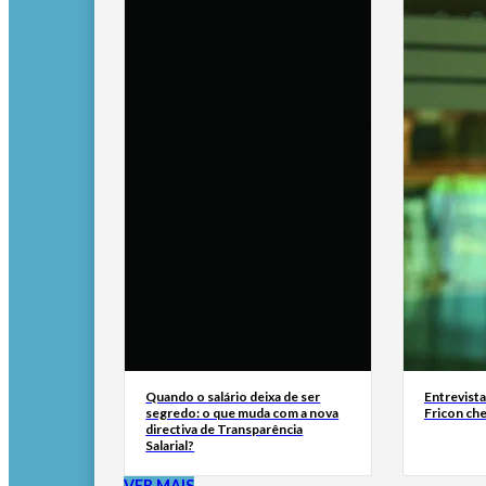
Quando o salário deixa de ser
Entrevist
segredo: o que muda com a nova
Fricon ch
directiva de Transparência
Salarial?
VER MAIS