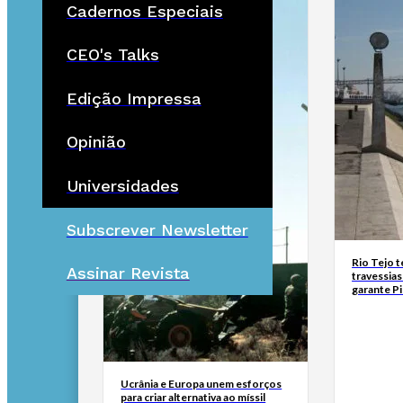
Cadernos Especiais
CEO's Talks
Edição Impressa
Opinião
Universidades
Subscrever Newsletter
Rio Tejo t
Assinar Revista
travessias
garante P
Ucrânia e Europa unem esforços
para criar alternativa ao míssil