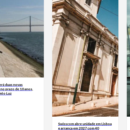
erá duas novas
 no prazo de 10 anos,
into Luz
Swisscom abre unidade em Lisboa
e arranca em 2027 com 40