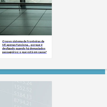
O novo sistema de fronteiras da
UE apenas funciona… porque é
desligado quando há demasiados
passageiros: o que está em causa?