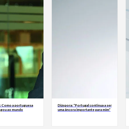
a: Como a portuguesa
Diáspora: “Portugal continua a ser
egou ao mundo
uma âncora importante para mim”