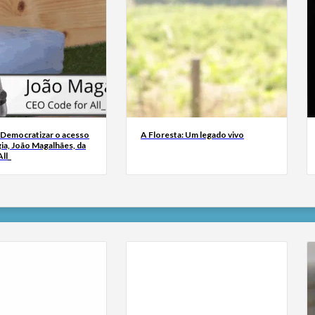
 Democratizar o acesso
A Floresta: Um legado vivo
ia, João Magalhães, da
ll_