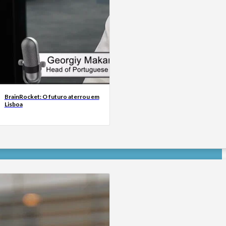
BrainRocket: O futuro aterrou em
Lisboa