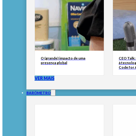
O (grande) impacto de uma
CEO Talk:
presença global
à tecnolog
Code for A
VER MAIS
BARÓMETRO