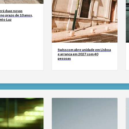
erá duas novas
 no prazo de 10 anos,
into Luz
Swisscom abre unidade em Lisboa
e arranca em 2027 com 40
pessoas