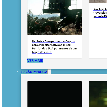
Rio Tejo t
travessias
garante P
Ucrânia e Europa unem esforços
para criar alternativa ao míssil
Patriot dos EUA por menos de um
terço do custo
VER MAIS
EDIÇÃO IMPRESSA