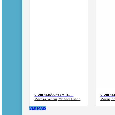
XLVIII BARÓMETRO: Nuno
XLVIII B
Moreira da Cruz, Católica Lisbon
Morais, S
VER MAIS