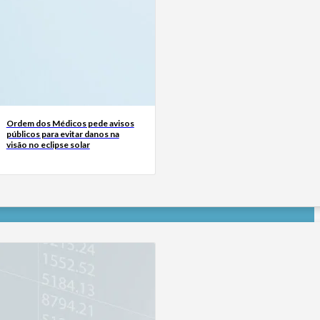
Ordem dos Médicos pede avisos
públicos para evitar danos na
visão no eclipse solar