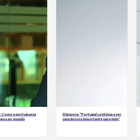
a: Como a portuguesa
Diáspora: “Portugal continua a ser
egou ao mundo
uma âncora importante para mim”