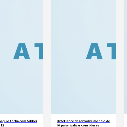
Tóquio fecha com Nikkei
ByteDance desenvolve modelo de
,12
IA para rivalizar com líderes