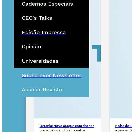
Cadernos Especiais
CEO's Talks
Edição Impressa
Opinião
Universidades
Subscrever Newsletter
Assinar Revista
Ucrânia: Novo ataque com drones
Bolsa de 
provoca incêndio em centro
a perder 0