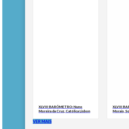
XLVIII BARÓMETRO: Nuno
XLVIII B
Moreira da Cruz, Católica Lisbon
Morais, S
VER MAIS