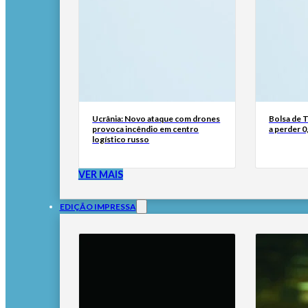
Ucrânia: Novo ataque com drones
Bolsa de 
provoca incêndio em centro
a perder 0
logístico russo
VER MAIS
EDIÇÃO IMPRESSA