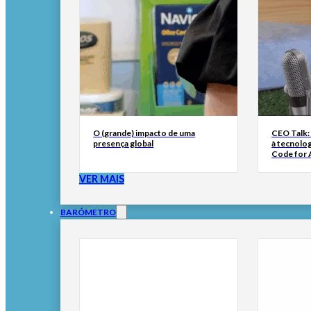
O (grande) impacto de uma
CEO Talk:
presença global
à tecnolog
Code for A
VER MAIS
BARÓMETRO