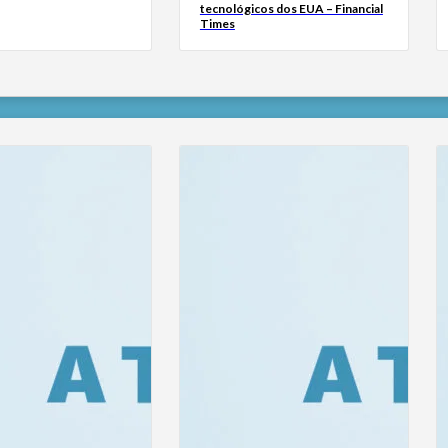
tecnológicos dos EUA – Financial
Times