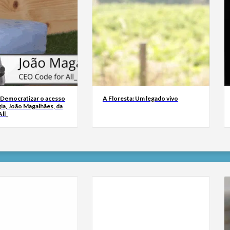
 Democratizar o acesso
A Floresta: Um legado vivo
ia, João Magalhães, da
ll_