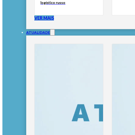
logístico russo
VER MAIS
ATUALIDADE