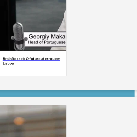
BrainRocket: O futuro aterrou em
Lisboa