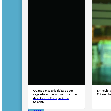
Quando o salário deixa de ser
Entrevist
segredo: o que muda com a nova
Fricon ch
directiva de Transparência
Salarial?
VER MAIS