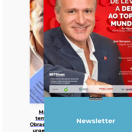
ASSINAR
Mau
tempo:
Newsletter
Obras mais
urgentes