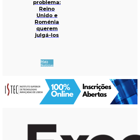
problema:
Reino
Unido e
Roménia
querem
julgá-los
Mais
Notícias