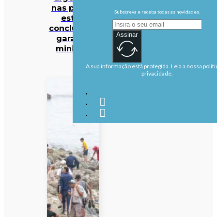
nas praias
Subscreva e receba todas as novidades.
estão
concluídas,
Assinar
garante
ministra
A sua informação está protegida. Leia a nossa políti
privacidade.