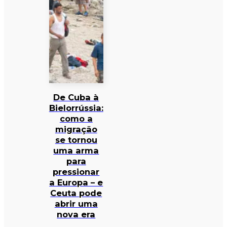
De Cuba à
Bielorrússia:
como a
migração
se tornou
uma arma
para
pressionar
a Europa – e
Ceuta pode
abrir uma
nova era