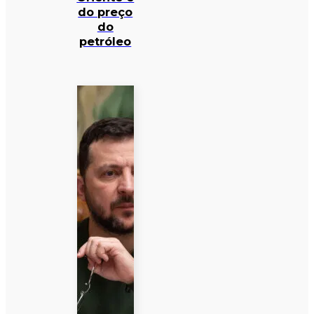
do preço
do
petróleo