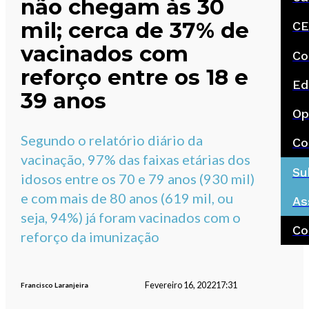
não chegam às 30
mil; cerca de 37% de
CE
vacinados com
Co
reforço entre os 18 e
Ed
39 anos
Op
Segundo o relatório diário da
Co
vacinação, 97% das faixas etárias dos
Su
idosos entre os 70 e 79 anos (930 mil)
e com mais de 80 anos (619 mil, ou
As
seja, 94%) já foram vacinados com o
Co
reforço da imunização
Fevereiro 16, 2022
17:31
Francisco Laranjeira