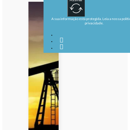
A sua informação está protegida. Leia a nossa políti
privacidade.