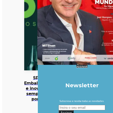
ASSINAR
SPV:
Embalagens
Newsletter
e inovação
sempre no
ponto
Subscreva e receba todas as novidades.
Assinar