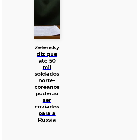
Zelensky
diz que
até 50
mil
soldados
norte-
coreanos
poderão
ser
enviados
para a
Rússia