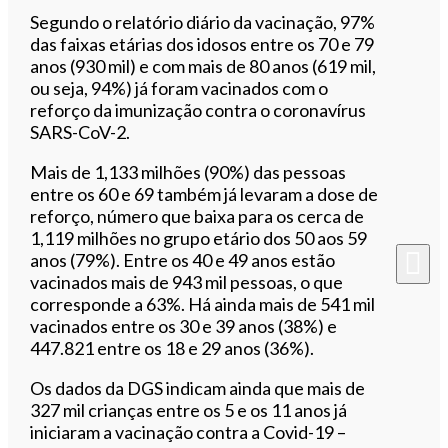
Segundo o relatório diário da vacinação, 97%
das faixas etárias dos idosos entre os 70 e 79
anos (930 mil) e com mais de 80 anos (619 mil,
ou seja, 94%) já foram vacinados com o
reforço da imunização contra o coronavírus
SARS-CoV-2.
Mais de 1,133 milhões (90%) das pessoas
entre os 60 e 69 também já levaram a dose de
reforço, número que baixa para os cerca de
1,119 milhões no grupo etário dos 50 aos 59
anos (79%). Entre os 40 e 49 anos estão
vacinados mais de 943 mil pessoas, o que
corresponde a 63%. Há ainda mais de 541 mil
vacinados entre os 30 e 39 anos (38%) e
447.821 entre os 18 e 29 anos (36%).
Os dados da DGS indicam ainda que mais de
327 mil crianças entre os 5 e os 11 anos já
iniciaram a vacinação contra a Covid-19 –