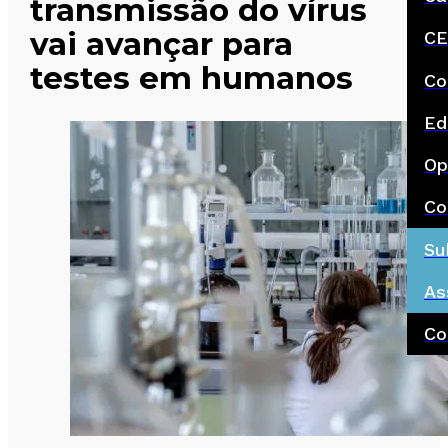
transmissão do vírus
vai avançar para
CE
testes em humanos
Co
Ed
Op
Co
Su
As
Co