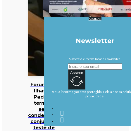
ASSINAR
Newsletter
Subscreva e receba todas as novidades.
Assinar
Fórum das
Ilhas do
A sua informação está protegida. Leia a nossa políti
Pacífico
privacidade.
termina
sem
condenação
conjunta a
teste de