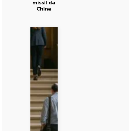
míssil da
China