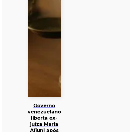
Governo
venezuelano
liberta ex-
juíza Maria
Afiuni após