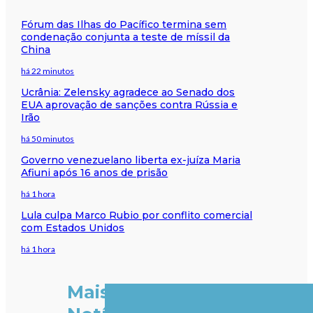
Fórum das Ilhas do Pacífico termina sem
condenação conjunta a teste de míssil da
China
há 22 minutos
Ucrânia: Zelensky agradece ao Senado dos
EUA aprovação de sanções contra Rússia e
Irão
há 50 minutos
Governo venezuelano liberta ex-juíza Maria
Afiuni após 16 anos de prisão
há 1 hora
Lula culpa Marco Rubio por conflito comercial
com Estados Unidos
há 1 hora
Mais