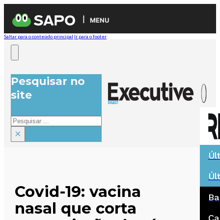
MENU
Saltar para o conteúdo principal
Ir para o footer
Pesquisar no
site
Pesquisar
×
Úl
Úl
Covid-19: vacina
Ba
nasal que corta
Ca