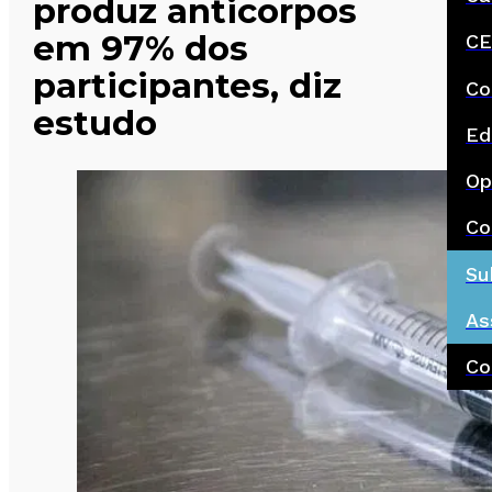
produz anticorpos
em 97% dos
CE
participantes, diz
Co
estudo
Ed
Op
Co
Su
As
Co