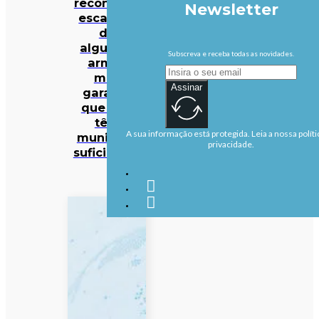
reconhece
Newsletter
escassez
de
algumas
Subscreva e receba todas as novidades.
armas
mas
Assinar
garante
que EUA
têm
A sua informação está protegida. Leia a nossa políti
munições
privacidade.
suficientes