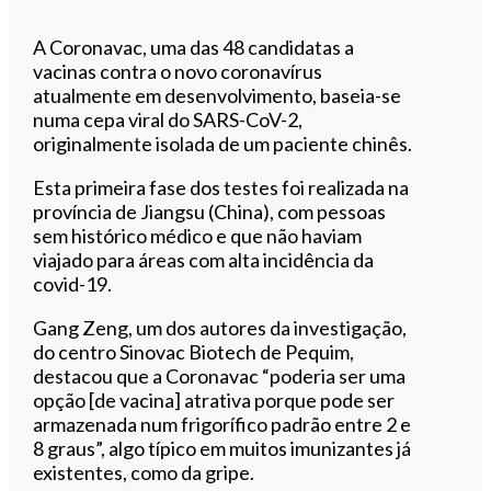
A Coronavac, uma das 48 candidatas a
vacinas contra o novo coronavírus
atualmente em desenvolvimento, baseia-se
numa cepa viral do SARS-CoV-2,
originalmente isolada de um paciente chinês.
Esta primeira fase dos testes foi realizada na
província de Jiangsu (China), com pessoas
sem histórico médico e que não haviam
viajado para áreas com alta incidência da
covid-19.
Gang Zeng, um dos autores da investigação,
do centro Sinovac Biotech de Pequim,
destacou que a Coronavac “poderia ser uma
opção [de vacina] atrativa porque pode ser
armazenada num frigorífico padrão entre 2 e
8 graus”, algo típico em muitos imunizantes já
existentes, como da gripe.