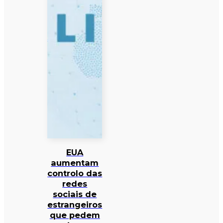
EUA
aumentam
controlo das
redes
sociais de
estrangeiros
que pedem