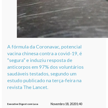
A fórmula da Coronavac, potencial
vacina chinesa contra a covid-19, é
“segura” e induziu resposta de
anticorpos em 97% dos voluntários
saudáveis testados, segundo um
estudo publicado na terça-feira na
revista The Lancet.
Novembro 18, 2020
1:40
Executive Digest com Lusa