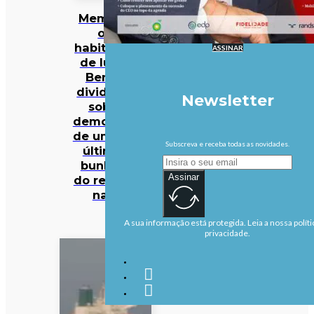
Memória
ou
habitação
ASSINAR
de luxo?
Berlim
divide-se
Newsletter
sobre
demolição
de um dos
Subscreva e receba todas as novidades.
últimos
bunkers
Assinar
do regime
nazi
A sua informação está protegida. Leia a nossa políti
privacidade.