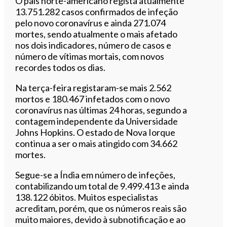
O país norte-americano regista atualmente
13.751.282 casos confirmados de infeção
pelo novo coronavírus e ainda 271.074
mortes, sendo atualmente o mais afetado
nos dois indicadores, número de casos e
número de vítimas mortais, com novos
recordes todos os dias.
Na terça-feira registaram-se mais 2.562
mortos e 180.467 infetados com o novo
coronavírus nas últimas 24 horas, segundo a
contagem independente da Universidade
Johns Hopkins. O estado de Nova Iorque
continua a ser o mais atingido com 34.662
mortes.
Segue-se a Índia em número de infeções,
contabilizando um total de 9.499.413 e ainda
138.122 óbitos. Muitos especialistas
acreditam, porém, que os números reais são
muito maiores, devido à subnotificação e ao