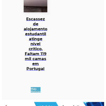
Escassez
de
alojamento
estudantil
atinge
nível
crítico.
Faltam 119
mil camas
em
Portugal
Mais
Notícias