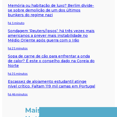
Memória ou habitação de luxo? Berlim divide-
se sobre demolição de um dos últimos
bunkers do regime nazi
há 1 minuto
Sondagem ‘Reuters/Ipsos’: há três vezes mais
americanos a prever mais instabilidade no
Médio Oriente após guerra com o Irão
há 21 minutos
Sopa de carne de cão para enfrentar a onda
de calor? É este o conselho dado na Coreia do
Norte
há 31 minutos
Escassez de alojamento estudantil atinge
nível crítico. Faltam 119 mil camas em Portugal
há 46 minutos
Mais