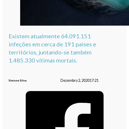
Existem atualmente 64.091.151
infeções em cerca de 191 países e
territórios, juntando-se também
1.485.330 vítimas mortais.
Dezembro 2, 2020
17:21
Simone Silva