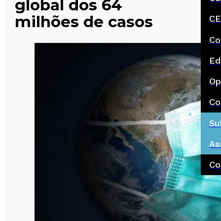
global dos 64
milhões de casos
CE
Co
Ed
Op
Co
Su
As
Co