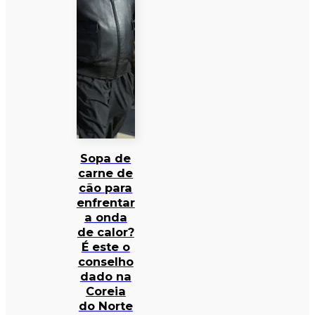
Sopa de
carne de
cão para
enfrentar
a onda
de calor?
É este o
conselho
dado na
Coreia
do Norte