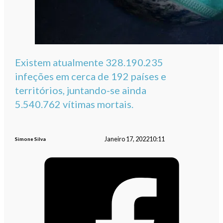
Existem atualmente 328.190.235
infeções em cerca de 192 países e
territórios, juntando-se ainda
5.540.762 vítimas mortais.
Janeiro 17, 2022
10:11
Simone Silva