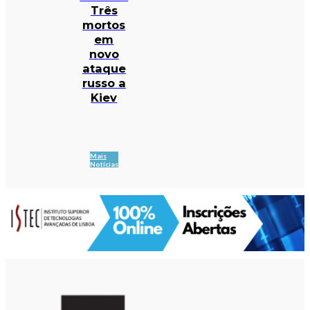
Três
mortos
em
novo
ataque
russo a
Kiev
Mais
Notícias