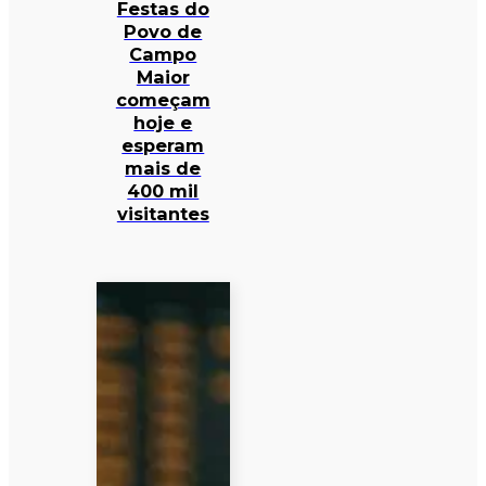
Festas do
Povo de
Campo
Maior
começam
hoje e
esperam
mais de
400 mil
visitantes