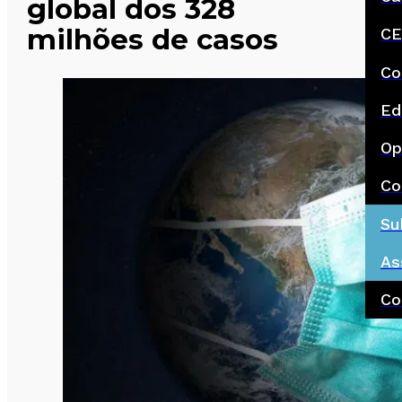
global dos 328
milhões de casos
CE
Co
Ed
Op
Co
Su
As
Co