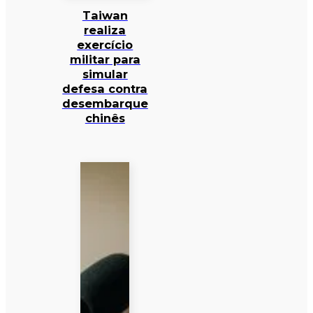
Taiwan
realiza
exercício
militar para
simular
defesa contra
desembarque
chinês