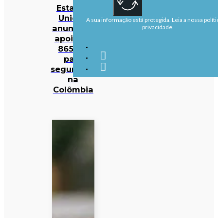
Estados
Unidos
A sua informação está protegida. Leia a nossa políti
anunciam
privacidade.
apoio de
865 ME
para
segurança
na
Colômbia