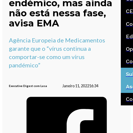
endémico, mas ainda
não está nessa fase,
CE
avisa EMA
Co
Ed
Agência Europeia de Medicamentos
garante que o “vírus continua a
Op
comportar-se como um vírus
Co
pandémico”
Su
As
Janeiro 11, 2022
16:34
Executive Digest com Lusa
Co