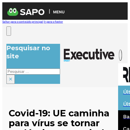
MENU
Saltar para o conteúdo principal
Ir para o footer
Pesquisar no
site
Pesquisar
×
Úl
Úl
Covid-19: UE caminha
Ba
para vírus se tornar
Ca