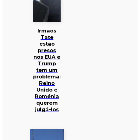
Irmãos
Tate
estão
presos
nos EUA e
Trump
tem um
problema:
Reino
Unido e
Roménia
querem
julgá-los