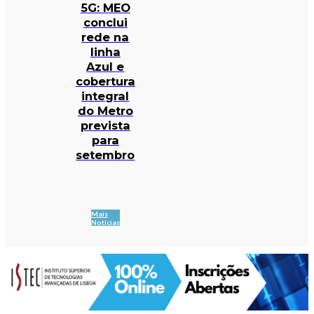
5G: MEO
conclui
rede na
linha
Azul e
cobertura
integral
do Metro
prevista
para
setembro
Mais
Notícias