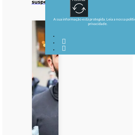
suspensos
A sua informação está protegida. Leia a nossa políti
privacidade.