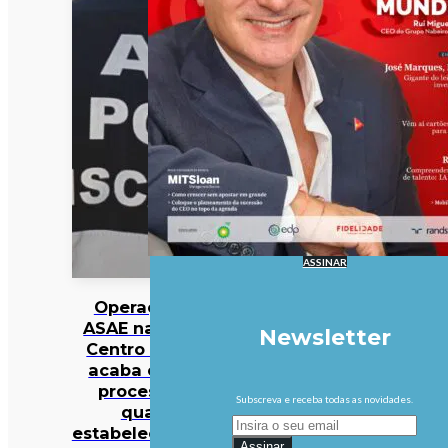
ASSINAR
Operação da
ASAE na região
Newsletter
Centro do país
acaba com 45
processos e
Subscreva e receba todas as novidades.
quatro
estabelecimentos
Assinar