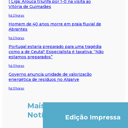
I Liga: Arouca triunfa por 1-0 na visita ao
Vitória de Guimarães
há 2 horas
Homem de 40 anos morre em praia fluvial de
Abrantes
há 2 horas
Portugal estaria preparado para uma tragédia
como a de Ceuta? Especialista é taxativa: “Não
estamos preparados”
há 3 horas
Governo anuncia unidade de valorização
energética de resíduos no Algarve
há 3 horas
Mais
Notícias
Edição Impressa