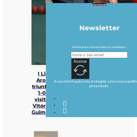
ASSINAR
Newsletter
Subscreva e receba todas as novidades.
Assinar
I Liga:
Arouca
A sua informação está protegida. Leia a nossa políti
triunfa por
privacidade.
1-0 na
visita ao
Vitória de
Guimarães