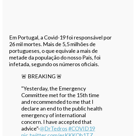
Em Portugal, a Covid-19 foi responsável por
26 mil mortes. Mais de 5,5 milhões de
portugueses, o que equivale a mais de
metade da população do nosso País, foi
infetada, segundo os números oficiais.
🚨 BREAKING 🚨
"Yesterday, the Emergency
Committee met for the 15th time
and recommended to me that I
declare an end to the public health
emergency of international
concern. I have accepted that
advice"-
@DrTedros
#COVID19
pic.twitter.com/esKKKOb1TZ