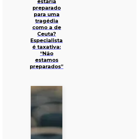
estaria
preparado
para uma
tragédia
como a de
Ceuta?
Especialista
é taxativa:
“Não
estamos
preparados”