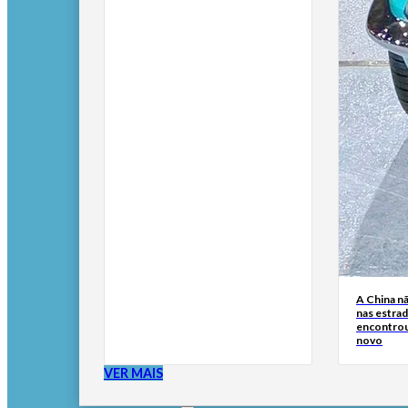
A China nã
nas estra
encontrou 
novo
VER MAIS