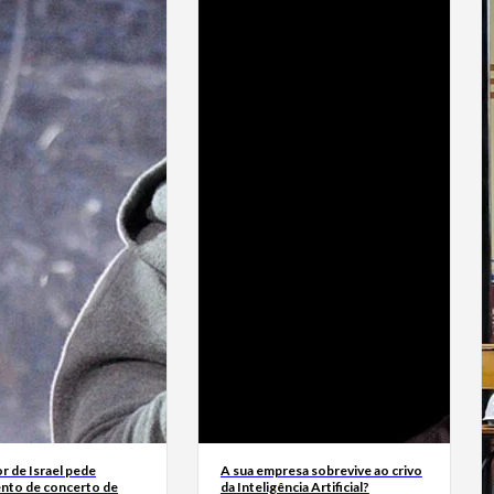
r de Israel pede
A sua empresa sobrevive ao crivo
nto de concerto de
da Inteligência Artificial?