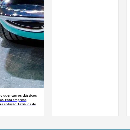
o quer carros clássicos
das. Esta empresa
a solução: fazê-los de