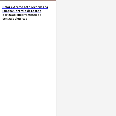
Calor extremo bate recordes na
Europa Central e de Leste e
obriga ao encerramento de
centrais elétricas